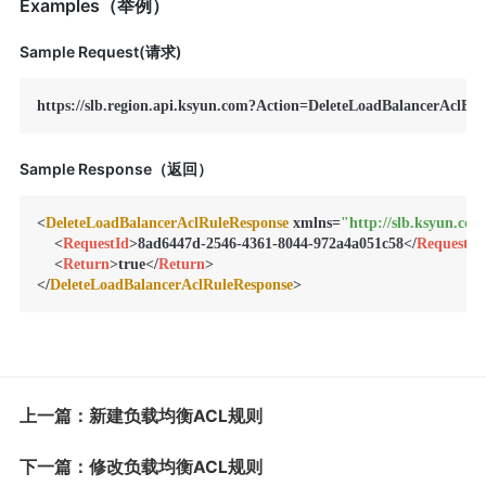
Examples（举例）
Sample Request(请求)
Sample Response（返回）
<
DeleteLoadBalancerAclRuleResponse
 xmlns=
"http://slb.ksyun.com
<
RequestId
>
8ad6447d-2546-4361-8044-972a4a051c58
</
RequestId
<
Return
>
true
</
Return
>
</
DeleteLoadBalancerAclRuleResponse
上一篇：新建负载均衡ACL规则
下一篇：修改负载均衡ACL规则