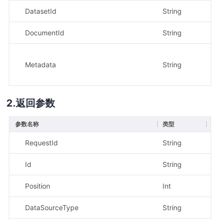
DatasetId
String
是
DocumentId
String
是
Metadata
String
否
返回参数
参数名称
类型
描
RequestId
String
请
Id
String
文
Position
Int
在
DataSourceType
String
数