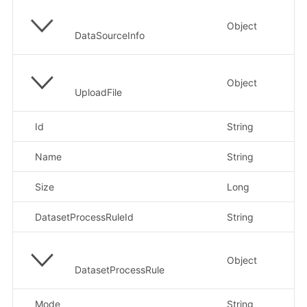
Object
数
DataSourceInfo
Object
上
UploadFile
Id
String
文
Name
String
文
Size
Long
文
DatasetProcessRuleId
String
知
Object
知
DatasetProcessRule
Mode
String
清