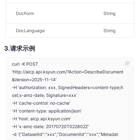
文档
DocForm
String
…
DocLanguage
String
文
请求示例
curl -X POST
'http://aicp.api.ksyun.com/?Action=DescribeDocument
&Version=2025-11-14'
-H 'authorization: xxx, SignedHeaders=content-type;h
ost;x-amz-date, Signature=xxx'
-H 'cache-control: no-cache'
-H 'content-type: application/json'
-H 'host: aicp.api.ksyun.com'
-H 'x-amz-date: 20170720T022802Z'
-d '{"DatasetId":"xxx","DocumentId":"xxx","Metadat