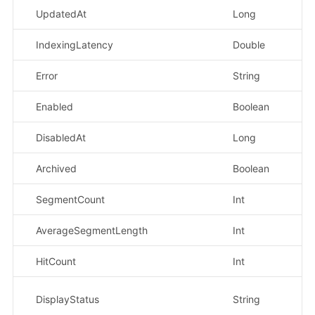
UpdatedAt
Long
更
IndexingLatency
Double
索
Error
String
错
Enabled
Boolean
是
DisabledAt
Long
禁
Archived
Boolean
是
SegmentCount
Int
分
AverageSegmentLength
Int
平
HitCount
Int
命
展示
DisplayStatus
String
er