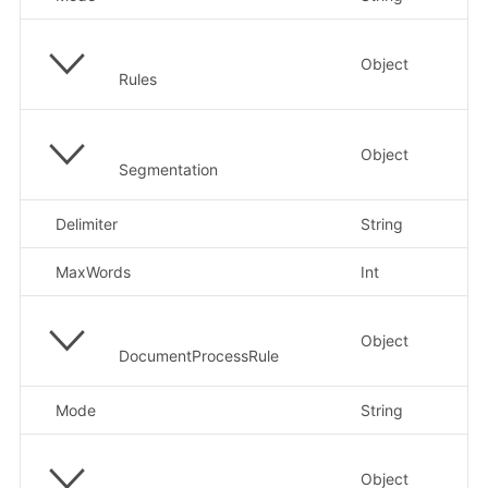
Object
具
Rules
Object
分
Segmentation
Delimiter
String
分
MaxWords
Int
最
Object
文
DocumentProcessRule
Mode
String
清
Object
具