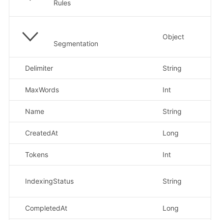
Rules
Object
分
Segmentation
Delimiter
String
分
MaxWords
Int
最
Name
String
文
CreatedAt
Long
创
Tokens
Int
to
索引
IndexingStatus
String
sp
CompletedAt
Long
完