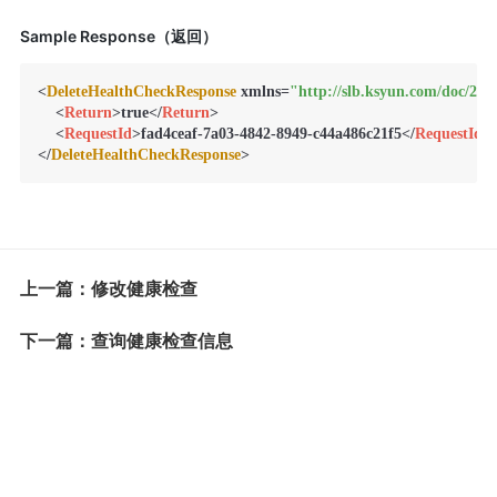
Sample Response（返回）
<
DeleteHealthCheckResponse
 xmlns=
"http://slb.ksyun.com/doc/201
<
Return
>
true
</
Return
>
<
RequestId
>
fad4ceaf-7a03-4842-8949-c44a486c21f5
</
RequestId
>
</
DeleteHealthCheckResponse
上一篇：修改健康检查
下一篇：查询健康检查信息