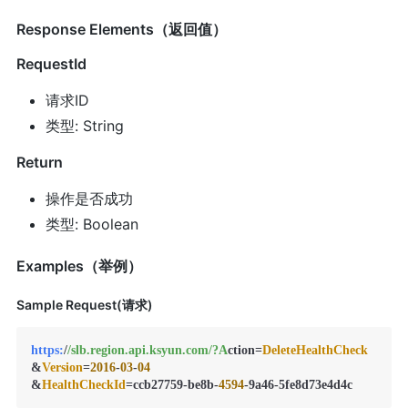
Response Elements（返回值）
RequestId
请求ID
类型: String
Return
操作是否成功
类型: Boolean
Examples（举例）
Sample Request(请求)
https:
/
/slb.region.api.ksyun.com/
?A
ction=
DeleteHealthCheck
&
Version
=
2016
-
03
-
04
&
HealthCheckId
=ccb27759-be8b-
4594