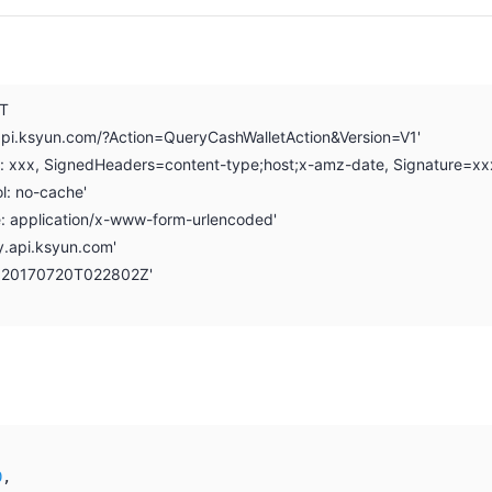
ST
.api.ksyun.com/?Action=QueryCashWalletAction&Version=V1'
on: xxx, SignedHeaders=content-type;host;x-amz-date, Signature=xx
l: no-cache'
e: application/x-www-form-urlencoded'
y.api.ksyun.com'
: 20170720T022802Z'
0
,