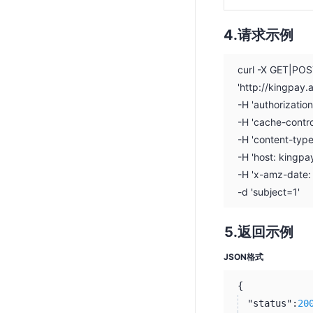
请求示例
curl -X GET|PO
'http://kingpay
-H 'authorizati
-H 'cache-contro
-H 'content-typ
-H 'host: kingpa
-H 'x-amz-date
-d 'subject=1'
返回示例
JSON格式
{
"status":
20