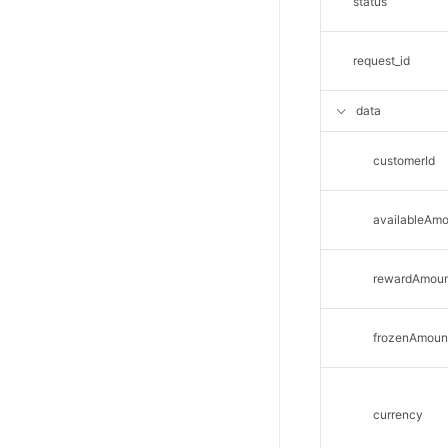
status
SSL证书管理
云安全中心
request_id
应急响应
data
合规性
customerId
资质认证
欧盟数据保护条例（GDPR）
availableAm
rewardAmou
frozenAmoun
currency