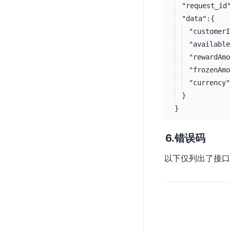
"request_id
"data":
{
"customerI
"available
"rewardAmo
"frozenAmo
"currency"
}
}
错误码
以下仅列出了接口