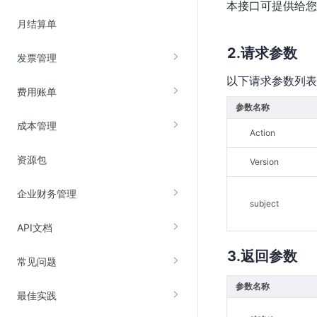
本接口可提供给您
云直播(KLS)
月结算单
云转码(KET)
请求参数
发票管理
边缘节点计算
以下请求参数列表
费用账单
云安全
参数名称
成本管理
金山云云防火墙
Action
大模型应用防火墙
资源包
Version
渗透测试
企业财务管理
云堡垒机
subject
高防IP(KAD)
API文档
DDoS原生高防
返回参数
常见问题
主机安全
Web应用防火墙(WAF)
参数名称
最佳实践
密钥管理服务