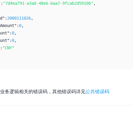
":
"7d4ea791-a3a0-48e6-baa7-9fcab2d5910b"
,
d":
2000111026
,
Amount":
0
,
unt":
0
,
unt":
0
,
:
"CNY"
业务逻辑相关的错误码，其他错误码详见
公共错误码