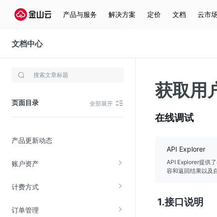
产品与服务
解决方案
定价
文档
云市
文档中心
费用中心
存储与云分发
获取用
文件存储KPFS
页面目录
全部展开
CDN
在线调试
对象存储(KS3)
产品更新动态
云硬盘(EBS)
API Explorer
文件存储KFS
API Explor
账户资产
容和返回结果以及自
全站加速
计费方式
在线迁移服务
接口说明
订单管理
视频云服务