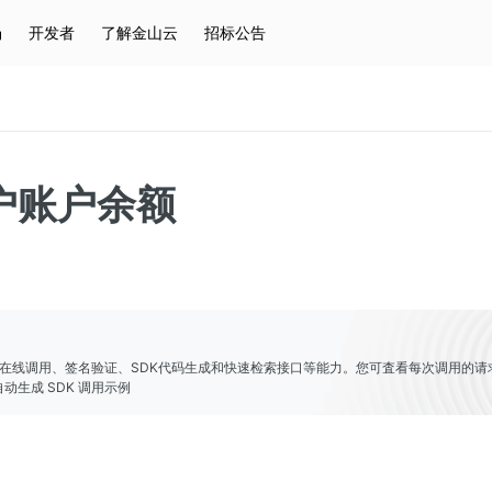
场
开发者
了解金山云
招标公告
热门搜索
云服务器
弹性IP
对象存储
IAM
户账户余额
er提供了在线调用、签名验证、SDK代码生成和快速检索接口等能力。您可査看每次调用的请
动生成 SDK 调用示例