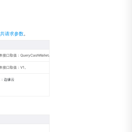
共请求参数
。
口取值：QueryCashWalletAction。
本接口取值：V1。
2：边缘云