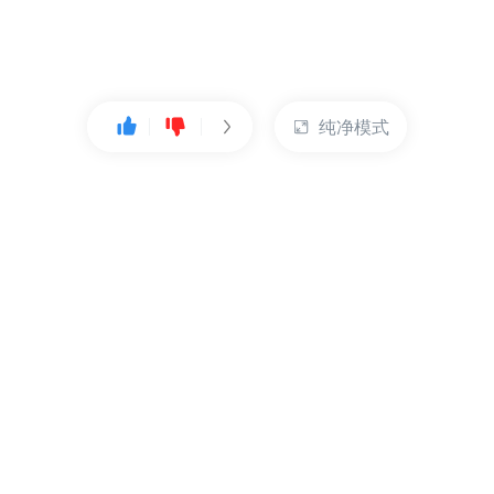
纯净模式
热门产品
账户管理
云服务器
管理控制台
数据库
账号管理
对象存储
实名认证
CDN
订单管理
弹性IP
资源目录
裸金属服务器
索取发票