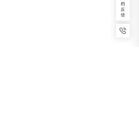
档
反
馈
7x24小时服务
免费备案
建议反馈
专家服务
咨询热线
400-1070-808