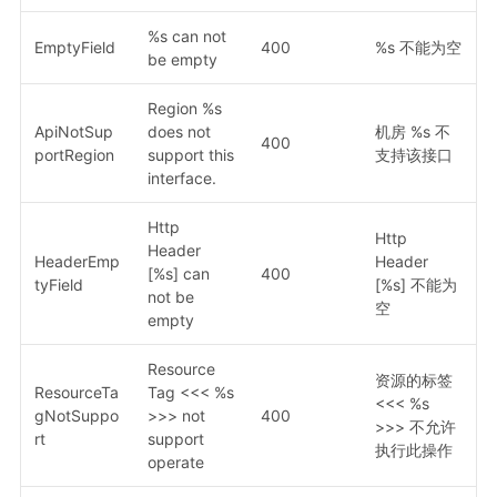
%s can not
EmptyField
400
%s 不能为空
be empty
Region %s
ApiNotSup
does not
机房 %s 不
400
portRegion
support this
支持该接口
interface.
Http
Http
Header
HeaderEmp
Header
[%s] can
400
tyField
[%s] 不能为
not be
空
empty
Resource
资源的标签
ResourceTa
Tag <<< %s
<<< %s
gNotSuppo
>>> not
400
>>> 不允许
rt
support
执行此操作
operate