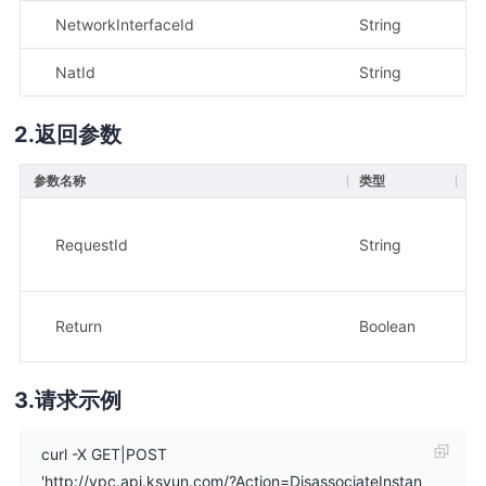
NetworkInterfaceId
String
是
NatId
String
是
返回参数
参数名称
类型
描
请
RequestId
String
示
8e
操
Return
Boolean
示
请求示例
curl -X GET|POST
'http://vpc.api.ksyun.com/?Action=DisassociateInstan