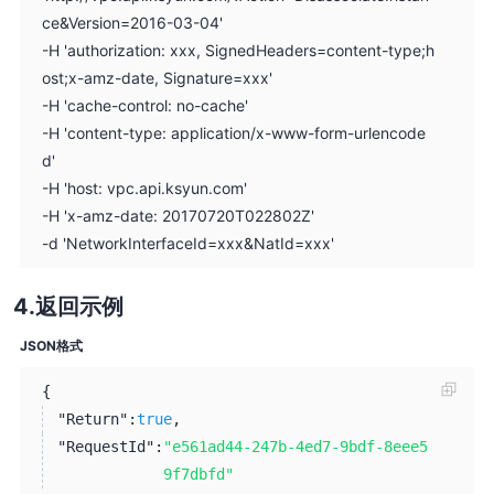
ce&Version=2016-03-04'
-H 'authorization: xxx, SignedHeaders=content-type;h
ost;x-amz-date, Signature=xxx'
-H 'cache-control: no-cache'
-H 'content-type: application/x-www-form-urlencode
d'
-H 'host: vpc.api.ksyun.com'
-H 'x-amz-date: 20170720T022802Z'
-d 'NetworkInterfaceId=xxx&NatId=xxx'
返回示例
JSON格式
{
"Return":
true
,
"RequestId":
"e561ad44-247b-4ed7-9bdf-8eee5
9f7dbfd"