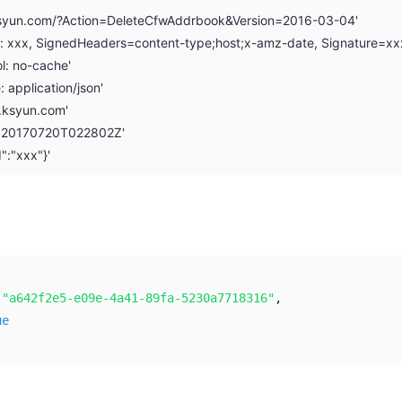
.ksyun.com/?Action=DeleteCfwAddrbook&Version=2016-03-04'
on: xxx, SignedHeaders=content-type;host;x-amz-date, Signature=xx
l: no-cache'
: application/json'
i.ksyun.com'
: 20170720T022802Z'
":"xxx"}'
:
"a642f2e5-e09e-4a41-89fa-5230a7718316"
,
ue