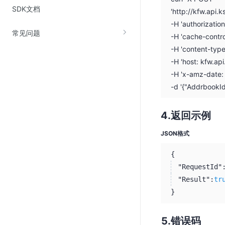
SDK文档
SSL证书管理
'http://kfw.api
-H 'authorizati
云安全中心
常见问题
-H 'cache-contro
应急响应
-H 'content-type
-H 'host: kfw.ap
合规性
-H 'x-amz-date
资质认证
-d '{"AddrbookId
欧盟数据保护条例（GDPR）
返回示例
JSON格式
{
"RequestId"
"Result":
tr
}
错误码