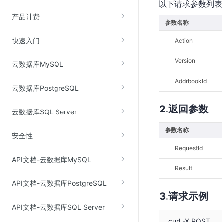
以下请求参数列表
云直播(KLS)
产品计费
参数名称
云转码(KET)
快速入门
Action
边缘节点计算
Version
云数据库MySQL
云安全
AddrbookId
云数据库PostgreSQL
金山云云防火墙
大模型应用防火墙
返回参数
云数据库SQL Server
渗透测试
参数名称
安全性
云堡垒机
RequestId
高防IP(KAD)
API文档-云数据库MySQL
DDoS原生高防
Result
API文档-云数据库PostgreSQL
主机安全
请求示例
Web应用防火墙(WAF)
API文档-云数据库SQL Server
密钥管理服务
curl -X POST