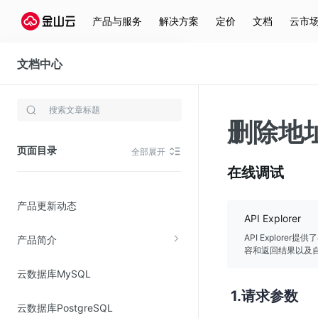
产品与服务
解决方案
定价
文档
云市
文档中心
关系型数据库(KRDS)
存储与云分发
删除地
文件存储KPFS
页面目录
全部展开
CDN
在线调试
对象存储(KS3)
产品更新动态
云硬盘(EBS)
API Explorer
文件存储KFS
API Explor
产品简介
容和返回结果以及自
全站加速
云数据库MySQL
在线迁移服务
请求参数
云数据库PostgreSQL
视频云服务