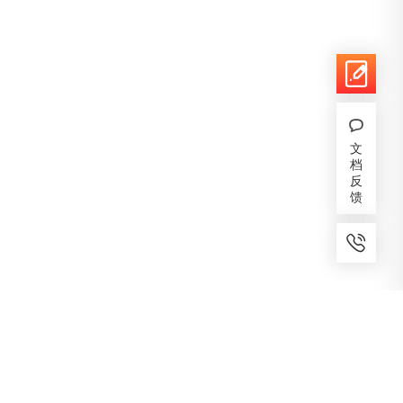
文
档
反
馈
7x24小时服务
免费备案