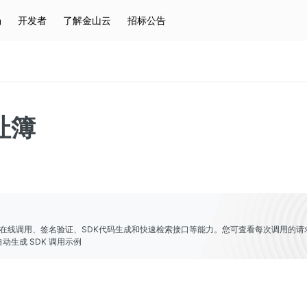
场
开发者
了解金山云
招标公告
热门搜索
云服务器
弹性IP
对象存储
IAM
址簿
er提供了在线调用、签名验证、SDK代码生成和快速检索接口等能力。您可査看每次调用的请
动生成 SDK 调用示例