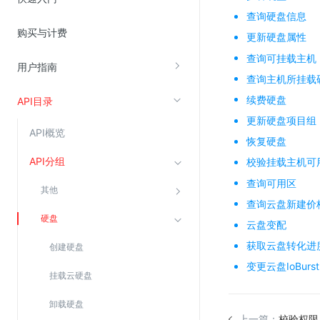
查询硬盘信息
购买与计费
视频云服务
更新硬盘属性
查询可挂载主机
云直播(KLS)
用户指南
查询主机所挂载
云转码(KET)
续费硬盘
API目录
边缘节点计算
更新硬盘项目组
API概览
恢复硬盘
云安全
API分组
校验挂载主机可
金山云云防火墙
查询可用区
其他
大模型应用防火墙
查询云盘新建价
渗透测试
硬盘
云盘变配
云堡垒机
获取云盘转化进
创建硬盘
高防IP(KAD)
变更云盘IoBurst
挂载云硬盘
DDoS原生高防
卸载硬盘
主机安全
上一篇：
校验权限