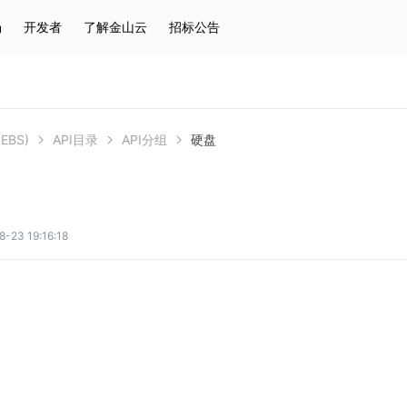
场
开发者
了解金山云
招标公告
热门搜索
云服务器
弹性IP
对象存储
IAM
EBS)
API目录
API分组
硬盘
3 19:16:18