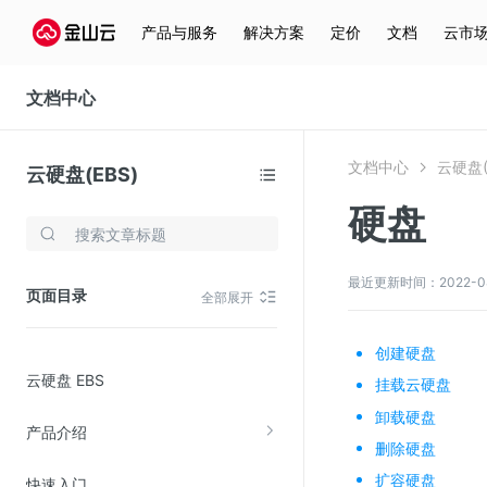
产品与服务
解决方案
定价
文档
云市
文档中心
文档中心
云硬盘(
云硬盘(EBS)
硬盘
存储与云分发
文件存储KPFS
最近更新时间：2022-08-2
页面目录
全部展开
CDN
对象存储(KS3)
创建硬盘
云硬盘 EBS
云硬盘(EBS)
挂载云硬盘
卸载硬盘
文件存储KFS
产品介绍
删除硬盘
全站加速
扩容硬盘
快速入门
在线迁移服务