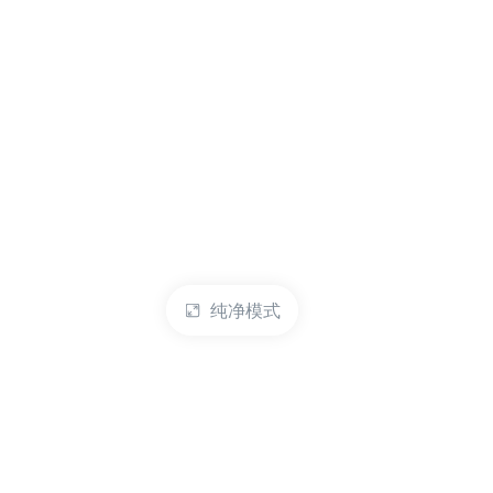
纯净模式
热门产品
账户管理
云服务器
管理控制台