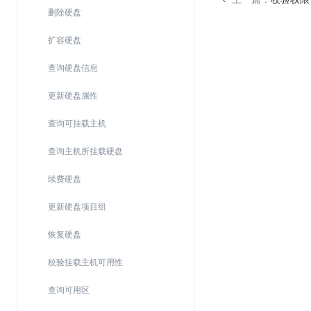
Web应用防火墙(WAF)
删除硬盘
密钥管理服务
扩容硬盘
SSL证书管理
查询硬盘信息
云安全中心
更新硬盘属性
应急响应
查询可挂载主机
合规性
查询主机所挂载硬盘
资质认证
续费硬盘
欧盟数据保护条例（GDPR）
更新硬盘项目组
恢复硬盘
校验挂载主机可用性
查询可用区