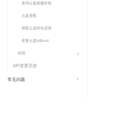
查询云盘新建价格
云盘变配
获取云盘转化进度
变更云盘IoBurst
快照
API变更历史
常见问题
关于金山云
服务与支持
了解金山云
在线客服