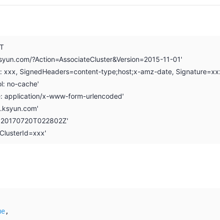
ST
.ksyun.com/?Action=AssociateCluster&Version=2015-11-01'
on: xxx, SignedHeaders=content-type;host;x-amz-date, Signature=xx
l: no-cache'
e: application/x-www-form-urlencoded'
i.ksyun.com'
: 20170720T022802Z'
ClusterId=xxx'
ue
,