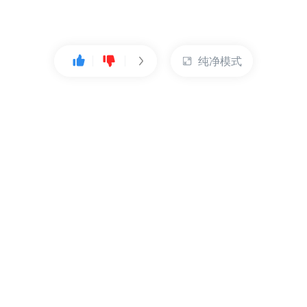
纯净模式
热门产品
账户管理
云服务器
管理控制台
数据库
账号管理
对象存储
实名认证
CDN
订单管理
弹性IP
资源目录
裸金属服务器
索取发票