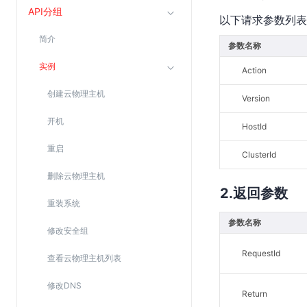
API分组
以下请求参数列表
云直播(KLS)
简介
云转码(KET)
参数名称
边缘节点计算
实例
Action
创建云物理主机
云安全
Version
开机
金山云云防火墙
HostId
大模型应用防火墙
重启
ClusterId
渗透测试
删除云物理主机
云堡垒机
返回参数
重装系统
高防IP(KAD)
参数名称
修改安全组
DDoS原生高防
RequestId
主机安全
查看云物理主机列表
Web应用防火墙(WAF)
修改DNS
Return
密钥管理服务