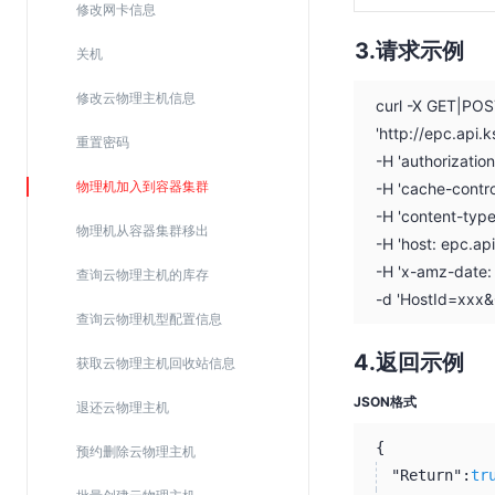
修改网卡信息
SSL证书管理
请求示例
关机
云安全中心
应急响应
修改云物理主机信息
curl -X GET|PO
'http://epc.api
重置密码
合规性
-H 'authorizati
物理机加入到容器集群
-H 'cache-contro
资质认证
-H 'content-typ
欧盟数据保护条例（GDPR）
物理机从容器集群移出
-H 'host: epc.ap
-H 'x-amz-date
查询云物理主机的库存
-d 'HostId=xxx&
查询云物理机型配置信息
返回示例
获取云物理主机回收站信息
JSON格式
退还云物理主机
{
预约删除云物理主机
"Return":
tr