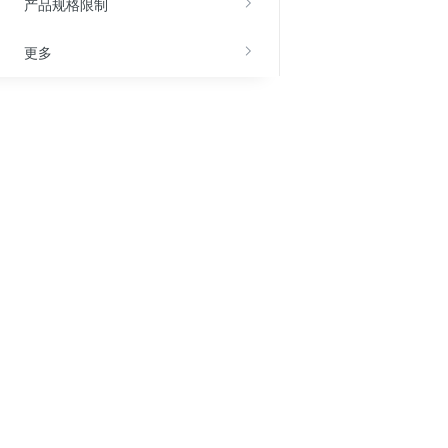
产品规格限制
更多
关于金山云
服务与支持
了解金山云
在线客服
官网公告
注册认证
投资者关系
文档中心
联系我们
备案服务
法律条款
资源包管理
合规性
网上举报