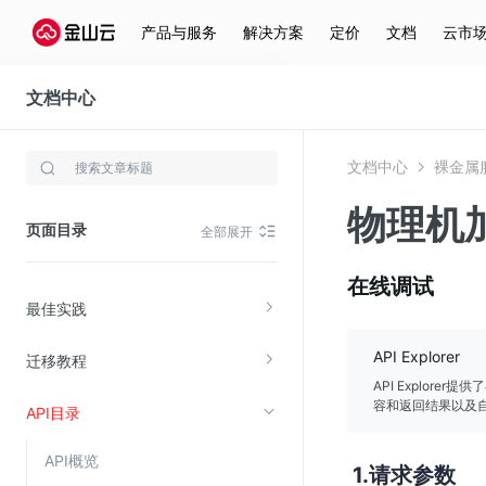
产品与服务
解决方案
定价
文档
云市
产品更新动态
文档中心
产品简介
裸金属服务器
购买与计费
文档中心
裸金属
存储与云分发
快速入门
物理机
文件存储KPFS
页面目录
全部展开
CDN
用户指南
对象存储(KS3)
在线调试
最佳实践
云硬盘(EBS)
文件存储KFS
API Explorer
迁移教程
全站加速
API Explor
容和返回结果以及自
API目录
在线迁移服务
API概览
请求参数
视频云服务