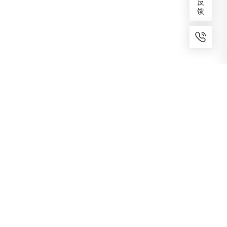
反
馈
7x24小时服务
免费备案
建议反馈
专家服务
咨询热线
400-1070-808