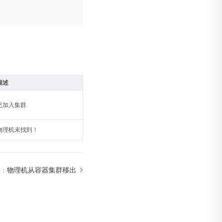
描述
已加入集群
物理机未找到！
：
物理机从容器集群移出