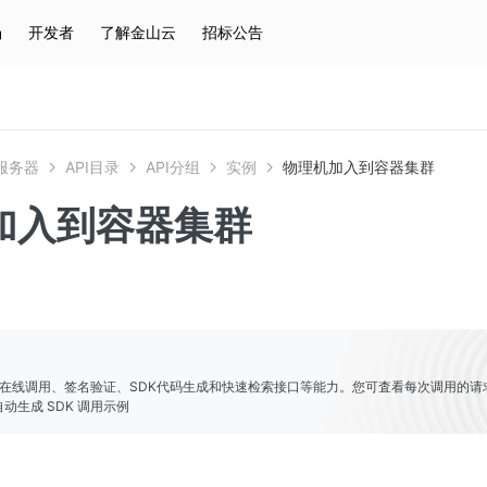
场
开发者
了解金山云
招标公告
热门搜索
云服务器
弹性IP
对象存储
IAM
服务器
API目录
API分组
实例
物理机加入到容器集群
加入到容器集群
er提供了在线调用、签名验证、SDK代码生成和快速检索接口等能力。您可査看每次调用的请
动生成 SDK 调用示例