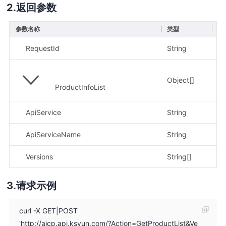
返回参数
参数名称
类型
描
RequestId
String
请
Object[]
产
ProductInfoList
ApiService
String
服
ApiServiceName
String
服
Versions
String[]
版
请求示例
curl -X GET|POST
'http://aicp.api.ksyun.com/?Action=GetProductList&Ve