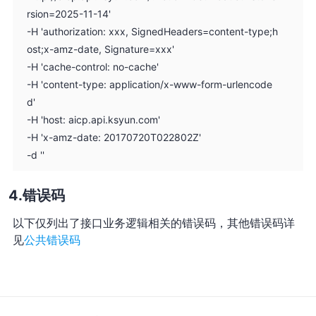
rsion=2025-11-14'
-H 'authorization: xxx, SignedHeaders=content-type;h
ost;x-amz-date, Signature=xxx'
-H 'cache-control: no-cache'
-H 'content-type: application/x-www-form-urlencode
d'
-H 'host: aicp.api.ksyun.com'
-H 'x-amz-date: 20170720T022802Z'
-d ''
错误码
以下仅列出了接口业务逻辑相关的错误码，其他错误码详
见
公共错误码