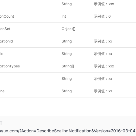
String
示例值：xxx
ionCount
Int
示例值：0
ionSet
Object[]
cationId
String
示例值：xx
Id
String
示例值：xx
icationTypes
String[]
示例值：xxx
String
示例值：xx
one
String
示例值：xx
ST
.ksyun.com/?Action=DescribeScalingNotification&Version=2016-03-04