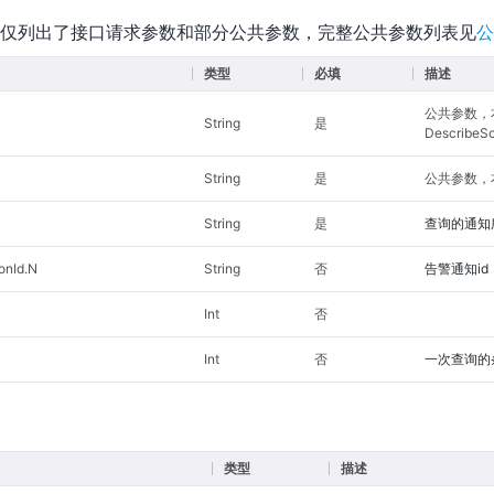
仅列出了接口请求参数和部分公共参数，完整公共参数列表见
公
类型
必填
描述
公共参数，
String
是
DescribeSc
String
是
公共参数，本
String
是
查询的通知
ionId.N
String
否
告警通知id
Int
否
Int
否
一次查询的
类型
描述