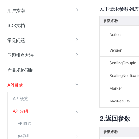
以下请求参数列表
云直播(KLS)
用户指南
云转码(KET)
参数名称
SDK文档
边缘节点计算
Action
常见问题
云安全
Version
问题排查方法
金山云云防火墙
ScalingGroupId
大模型应用防火墙
产品规格限制
渗透测试
ScalingNotificat
API目录
云堡垒机
Marker
高防IP(KAD)
API概览
MaxResults
DDoS原生高防
API分组
主机安全
返回参数
API概览
Web应用防火墙(WAF)
参数名称
密钥管理服务
伸缩组