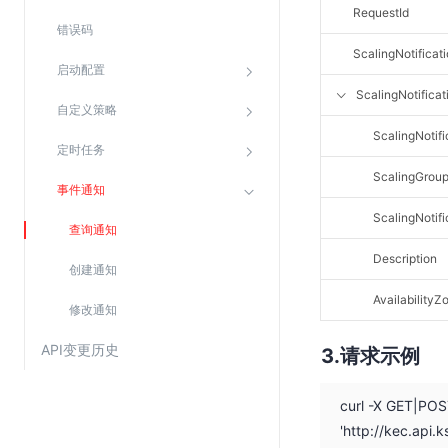
RequestId
SSL证书管理
错误码
云安全中心
ScalingNotificat
启动配置
应急响应
ScalingNotificat
自定义策略
合规性
ScalingNotifi
定时任务
资质认证
ScalingGroup
事件通知
欧盟数据保护条例（GDPR）
ScalingNotif
查询通知
Description
创建通知
AvailabilityZ
修改通知
API变更历史
请求示例
curl -X GET|PO
'http://kec.api