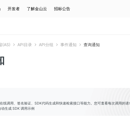
场
开发者
了解金山云
招标公告
热门搜索
云服务器
弹性IP
对象存储
IAM
(AS)
API目录
API分组
事件通知
查询通知
知
er提供了在线调用、签名验证、SDK代码生成和快速检索接口等能力。您可査看每次调用的请
动生成 SDK 调用示例