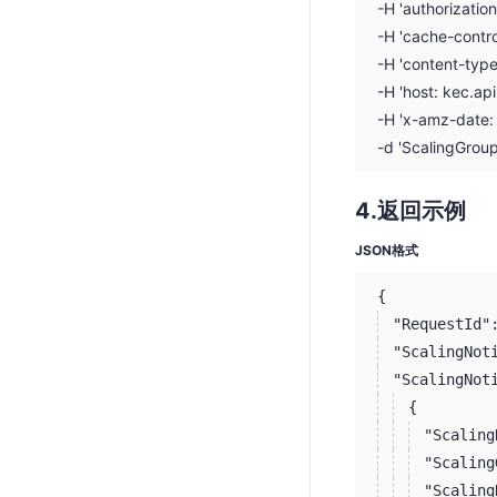
-H 'authorizati
-H 'cache-contro
-H 'content-typ
-H 'host: kec.ap
-H 'x-amz-date
-d 'ScalingGro
返回示例
JSON格式
{
"RequestId"
"ScalingNot
"ScalingNot
{
"Scaling
"Scaling
"Scaling