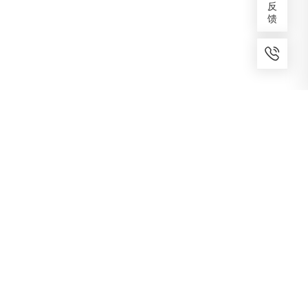
反
馈
7x24小时服务
免费备案
建议反馈
专家服务
咨询热线
400-1070-808