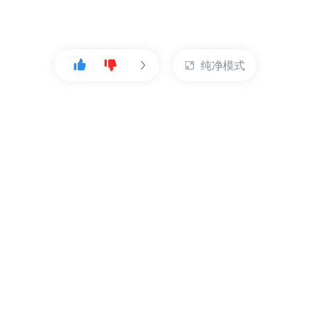
纯净模式
热门产品
账户管理
云服务器
管理控制台
数据库
账号管理
对象存储
实名认证
CDN
订单管理
弹性IP
资源目录
裸金属服务器
索取发票