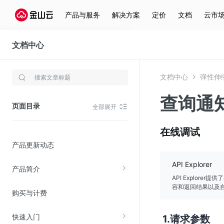
产品与服务
解决方案
定价
文档
云市
文档中心
弹性伸缩(AS)
文档中心
弹性伸缩
存储与云分发
查询通
文件存储KPFS
页面目录
全部展开
CDN
对象存储(KS3)
在线调试
产品更新动态
云硬盘(EBS)
文件存储KFS
API Explorer
产品简介
全站加速
API Explor
容和返回结果以及自
购买与计费
在线迁移服务
快速入门
请求参数
视频云服务