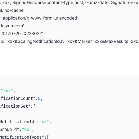
on: xxx, SignedHeaders=content-type;host;x-amz-date, Signature=xx
l: no-cache'
e: application/x-www-form-urlencoded'
i.ksyun.com'
: 20170720T022802Z'
upId=xxx&ScalingNotificationId.N=xxx&Marker=xxx&MaxResults=xxx
:
"xxx"
,
ificationCount":
0
,
ificationSet":
[
NotificationId":
"xx"
,
GroupId":
"xx"
,
NotificationTypes":
[