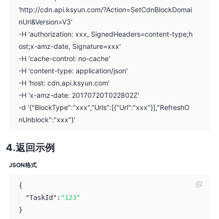
'http://cdn.api.ksyun.com/?Action=SetCdnBlockDomai
nUrl&Version=V3'
-H 'authorization: xxx, SignedHeaders=content-type;h
ost;x-amz-date, Signature=xxx'
-H 'cache-control: no-cache'
-H 'content-type: application/json'
-H 'host: cdn.api.ksyun.com'
-H 'x-amz-date: 20170720T022802Z'
-d '{"BlockType":"xxx","Urls":[{"Url":"xxx"}],"RefreshO
nUnblock":"xxx"}'
返回示例
JSON格式
{
"TaskId":
"123"
}