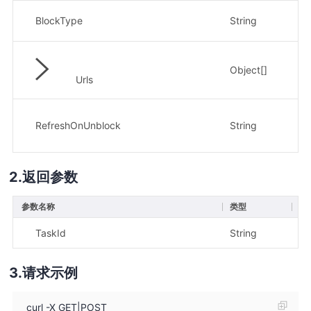
BlockType
String
是
Object[]
是
Urls
RefreshOnUnblock
String
否
返回参数
参数名称
类型
描
TaskId
String
任务
请求示例
curl -X GET|POST