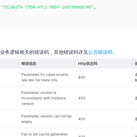
:
"332ab1f4-5f00-4fc1-90b7-1e87d0b6834b"
,
业务逻辑相关的错误码，其他错误码详见
公共错误码
错误信息
Http状态码
Parameter %s value invalid,
400
see doc for more info.
Parameter version is
inconsistent with instance
400
version
Parameter version can not be
400
empty
Fail to set cache parameter
400