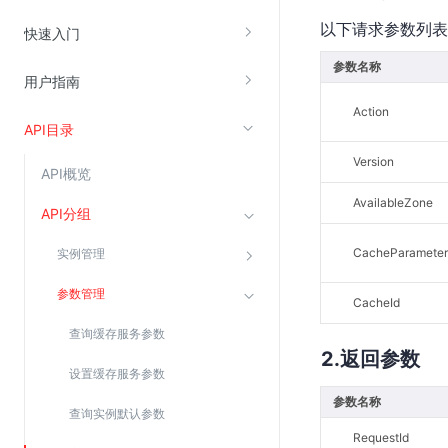
以下请求参数列表
云直播(KLS)
快速入门
云转码(KET)
参数名称
用户指南
边缘节点计算
Action
API目录
云安全
Version
API概览
金山云云防火墙
AvailableZone
大模型应用防火墙
API分组
渗透测试
CacheParameter
实例管理
云堡垒机
参数管理
CacheId
高防IP(KAD)
查询缓存服务参数
DDoS原生高防
返回参数
主机安全
设置缓存服务参数
参数名称
Web应用防火墙(WAF)
查询实例默认参数
密钥管理服务
RequestId