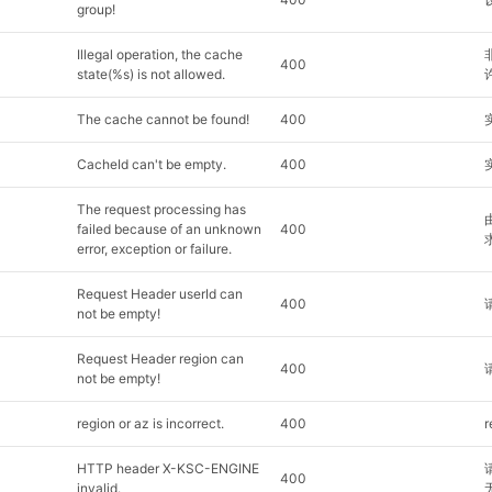
group!
Illegal operation, the cache
400
state(%s) is not allowed.
The cache cannot be found!
400
CacheId can't be empty.
400
The request processing has
failed because of an unknown
400
error, exception or failure.
Request Header userId can
400
not be empty!
Request Header region can
400
not be empty!
region or az is incorrect.
400
HTTP header X-KSC-ENGINE
400
invalid.