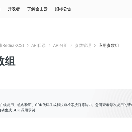
场
开发者
了解金山云
招标公告
热门搜索
云服务器
弹性IP
对象存储
IAM
edis(KCS)
API目录
API分组
参数管理
应用参数组
数组
er提供了在线调用、签名验证、SDK代码生成和快速检索接口等能力。您可査看每次调用的请
动生成 SDK 调用示例