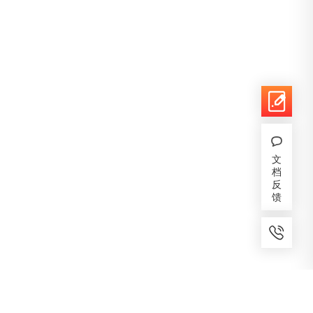
文
档
反
馈