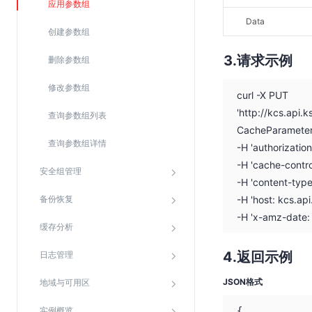
应用参数组
SSL证书管理
Data
创建参数组
云安全中心
请求示例
应急响应
删除参数组
修改参数组
合规性
curl -X PUT
'http://kcs.ap
查询参数组列表
资质认证
CacheParamete
欧盟数据保护条例（GDPR）
查询参数组详情
-H 'authorizati
-H 'cache-contro
安全组管理
-H 'content-type
备份恢复
-H 'host: kcs.ap
-H 'x-amz-date
缓存分析
返回示例
日志管理
JSON格式
地域与可用区
实例概览
{