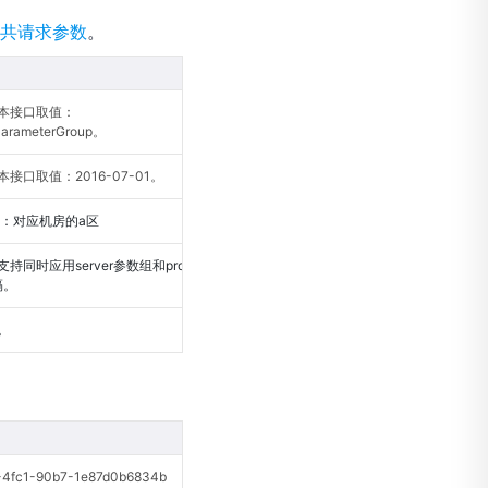
共请求参数
。
本接口取值：
arameterGroup。
接口取值：2016-07-01。
认：对应机房的a区
支持同时应用server参数组和proxy参数
隔。
。
fc1-90b7-1e87d0b6834b