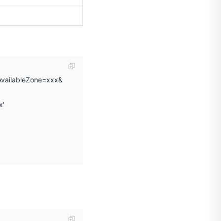
AvailableZone=xxx&
x'