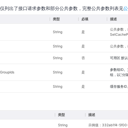
仅列出了接口请求参数和部分公共参数，完整公共参数列表见
公
类型
必填
描述
公共参数，
String
是
SetCacheP
String
是
公共参数，本
String
否
可用区 默
参数组ID。
GroupIds
String
是
组，以’,'分
String
是
缓存服务ID
类型
描述
String
示例值：332ab1f4-5f00-4