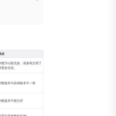
描述
参数[%s]值无效，请参阅文档了
解更多信息。
参数版本与实例版本不一致
参数版本不能为空
设置实例参数组失败!