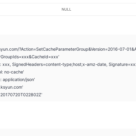
NULL
i.ksyun.com/?Action=SetCacheParameterGroup&Version=2016-07-01&
rGroupIds=xxx&CacheId=xxx'
on: xxx, SignedHeaders=content-type;host;x-amz-date, Signature=xx
l: no-cache'
: application/json'
i.ksyun.com'
: 20170720T022802Z'