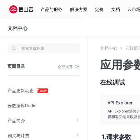
产品与服务
解决方案
定价
文档
云市
文档中心
云数据库Redis(KCS)
文档中心
云数据库R
存储与云分发
应用参
文件存储KPFS
页面目录
全部展开
CDN
对象存储(KS3)
在线调试
产品更新动态
云硬盘(EBS)
文件存储KFS
API Explorer
云数据库Redis
全站加速
API Explor
容和返回结果以及自
产品简介
在线迁移服务
购买与计费
请求参数
视频云服务