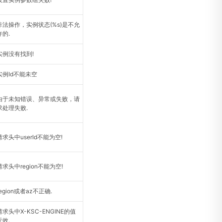
非法操作，实例状态(%s)是不允
许的.
实例没有找到!
实例Id不能未空
由于未知错误、异常或失败，请
求处理失败.
请求头中userId不能为空!
请求头中region不能为空!
region或者az不正确.
请求头中X-KSC-ENGINE的值
无效.