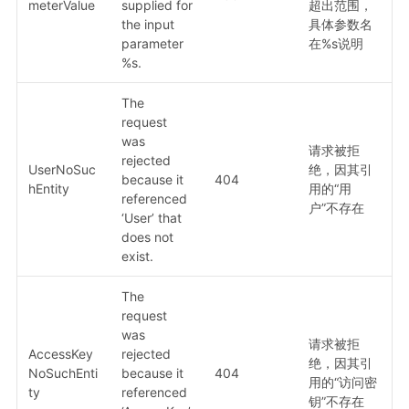
meterValue
supplied for
超出范围，
the input
具体参数名
parameter
在%s说明
%s.
The
request
was
请求被拒
rejected
UserNoSuc
绝，因其引
because it
404
hEntity
用的“用
referenced
户”不存在
‘User’ that
does not
exist.
The
request
was
请求被拒
AccessKey
rejected
绝，因其引
NoSuchEnti
because it
404
用的“访问密
ty
referenced
钥”不存在