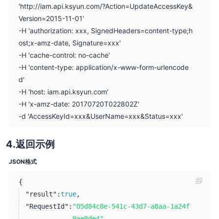
'http://iam.api.ksyun.com/?Action=UpdateAccessKey&
Version=2015-11-01'
-H 'authorization: xxx, SignedHeaders=content-type;h
ost;x-amz-date, Signature=xxx'
-H 'cache-control: no-cache'
-H 'content-type: application/x-www-form-urlencode
d'
-H 'host: iam.api.ksyun.com'
-H 'x-amz-date: 20170720T022802Z'
-d 'AccessKeyId=xxx&UserName=xxx&Status=xxx'
返回示例
JSON格式
{
"result":
true
,
"RequestId":
"05d84c8e-541c-43d7-a8aa-1a24f
9ae8de4"