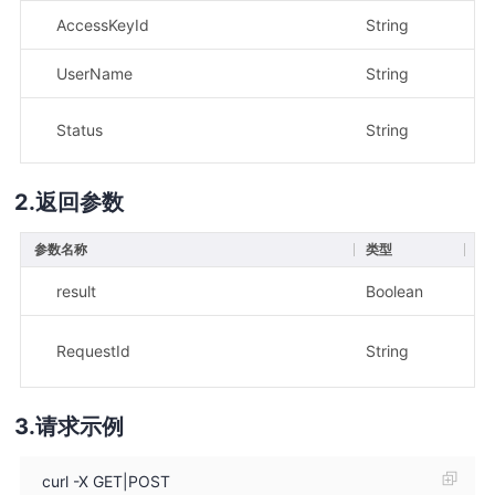
AccessKeyId
String
是
UserName
String
是
Status
String
是
返回参数
参数名称
类型
描
result
Boolean
示
示
RequestId
String
1a
请求示例
curl -X GET|POST