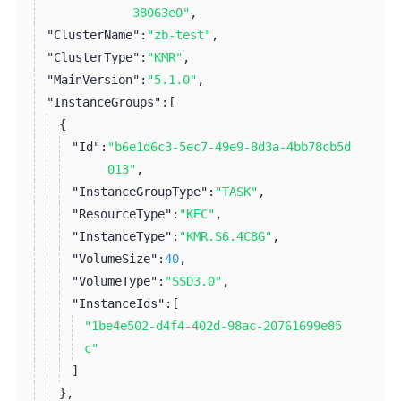
38063e0"
,
"ClusterName":
"zb-test"
,
"ClusterType":
"KMR"
,
"MainVersion":
"5.1.0"
,
"InstanceGroups":
[
{
"Id":
"b6e1d6c3-5ec7-49e9-8d3a-4bb78cb5d
013"
,
"InstanceGroupType":
"TASK"
,
"ResourceType":
"KEC"
,
"InstanceType":
"KMR.S6.4C8G"
,
"VolumeSize":
40
,
"VolumeType":
"SSD3.0"
,
"InstanceIds":
[
"1be4e502-d4f4-402d-98ac-20761699e85
c"
]
}
,