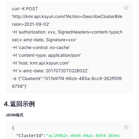
curl -X POST
'http://kmr.api.ksyun.com/?Action=DescribeCluster&Ve
rsion=2021-09-02'
-H 'authorization: xxx, SignedHeaders=content-type;h
ost;x-amz-date, Signature=xxx'
-H 'cache-control: no-cache'
-H 'content-type: application/json'
-H 'host: kmr.api.ksyun.com'
-H 'x-amz-date: 20170720T022802Z'
-d '{"ClusterId":"017e97f4-66cb-485a-8cc9-262ff0f6
9756"}'
返回示例
JSON格式
{
"ClusterId":
"ac19402c-eb44-44a1-8454-365ec