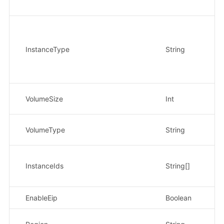
示
节
示
InstanceType
String
示
数
VolumeSize
Int
示
数
VolumeType
String
示
节
示
InstanceIds
String[]
20
EnableEip
Boolean
是
数