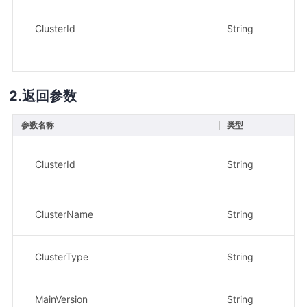
ClusterId
String
是
返回参数
参数名称
类型
描
集
示
ClusterId
String
3
集
ClusterName
String
示
对
ClusterType
String
示
产
MainVersion
String
示