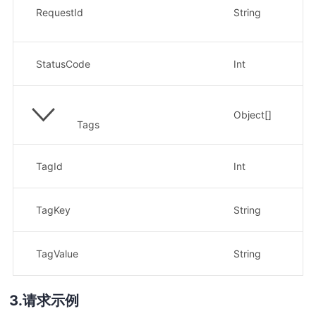
示
RequestId
String
13
状
StatusCode
Int
示
Object[]
集
Tags
标
TagId
Int
示
标
TagKey
String
示
标签
TagValue
String
示
请求示例