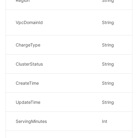
Region
String
示
VP
示
VpcDomainId
String
8
计
ChargeType
String
示
集
ClusterStatus
String
示
集
CreateTime
String
示
集
UpdateTime
String
示
集
ServingMinutes
Int
示
请