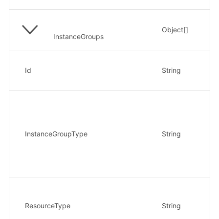
Object[]
该
InstanceGroups
节
示
Id
String
4
节
InstanceGroupType
String
示
服
ResourceType
String