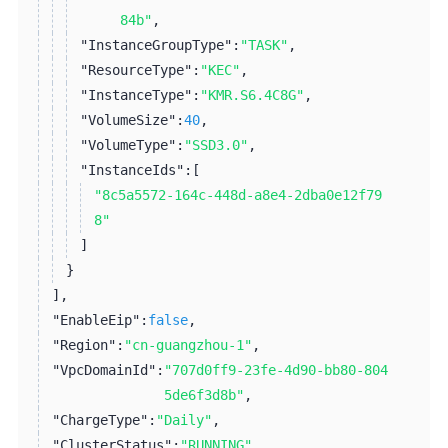
84b"
,
"InstanceGroupType":
"TASK"
,
"ResourceType":
"KEC"
,
"InstanceType":
"KMR.S6.4C8G"
,
"VolumeSize":
40
,
"VolumeType":
"SSD3.0"
,
"InstanceIds":
[
"8c5a5572-164c-448d-a8e4-2dba0e12f79
8"
]
}
]
,
"EnableEip":
false
,
"Region":
"cn-guangzhou-1"
,
"VpcDomainId":
"707d0ff9-23fe-4d90-bb80-804
5de6f3d8b"
,
"ChargeType":
"Daily"
,
"ClusterStatus":
"RUNNING"
,