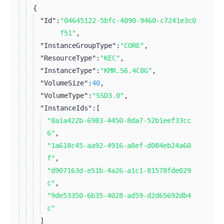
{
"Id":
"04645122-5bfc-4090-9460-c7241e3c0
f51"
,
"InstanceGroupType":
"CORE"
,
"ResourceType":
"KEC"
,
"InstanceType":
"KMR.S6.4C8G"
,
"VolumeSize":
40
,
"VolumeType":
"SSD3.0"
,
"InstanceIds":
[
"8a1a422b-6983-4450-8da7-52b1eef33cc
6"
,
"1a618c45-aa92-4916-a8ef-d084eb24a60
f"
,
"d907163d-e51b-4a26-a1c1-81578fde029
c"
,
"9de53350-6b35-4028-ad59-d2d65692db4
c"
]