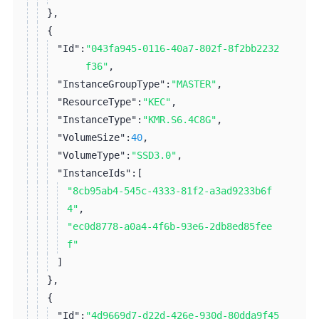
}
,
{
"Id":
"043fa945-0116-40a7-802f-8f2bb2232
f36"
,
"InstanceGroupType":
"MASTER"
,
"ResourceType":
"KEC"
,
"InstanceType":
"KMR.S6.4C8G"
,
"VolumeSize":
40
,
"VolumeType":
"SSD3.0"
,
"InstanceIds":
[
"8cb95ab4-545c-4333-81f2-a3ad9233b6f
4"
,
"ec0d8778-a0a4-4f6b-93e6-2db8ed85fee
f"
]
}
,
{
"Id":
"4d9669d7-d22d-426e-930d-80dda9f45