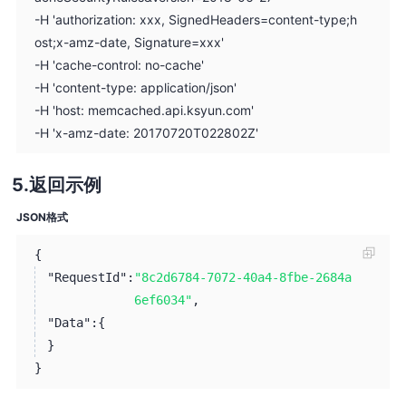
-H 'authorization: xxx, SignedHeaders=content-type;h
ost;x-amz-date, Signature=xxx'
-H 'cache-control: no-cache'
-H 'content-type: application/json'
-H 'host: memcached.api.ksyun.com'
-H 'x-amz-date: 20170720T022802Z'
返回示例
JSON格式
{
"RequestId":
"8c2d6784-7072-40a4-8fbe-2684a
6ef6034"
,
"Data":
{
}
}