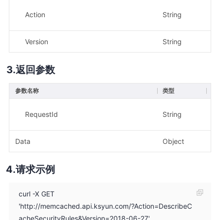
Action
String
是
Version
String
是
返回参数
参数名称
类型
描
示
RequestId
String
26
Data
Object
请求示例
curl -X GET
'http://memcached.api.ksyun.com/?Action=DescribeC
acheSecurityRules&Version=2018-06-27'