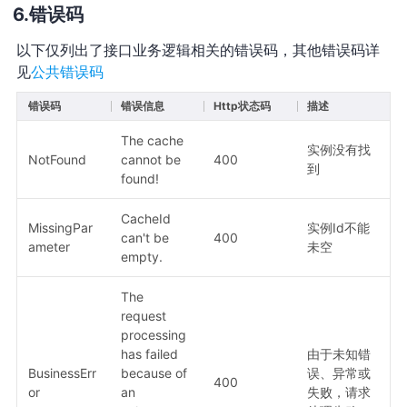
错误码
以下仅列出了接口业务逻辑相关的错误码，其他错误码详
见
公共错误码
错误码
错误信息
Http状态码
描述
The cache
实例没有找
NotFound
cannot be
400
到
found!
CacheId
MissingPar
实例Id不能
can't be
400
ameter
未空
empty.
The
request
processing
has failed
由于未知错
BusinessErr
because of
误、异常或
400
or
an
失败，请求