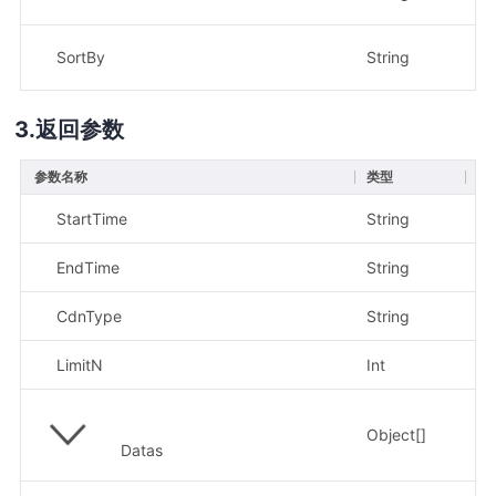
SortBy
String
否
返回参数
参数名称
类型
描
StartTime
String
示
EndTime
String
示
CdnType
String
示
LimitN
Int
Object[]
Datas