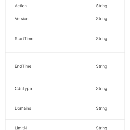
Action
String
是
Version
String
是
StartTime
String
是
EndTime
String
是
CdnType
String
是
Domains
String
否
LimitN
String
否