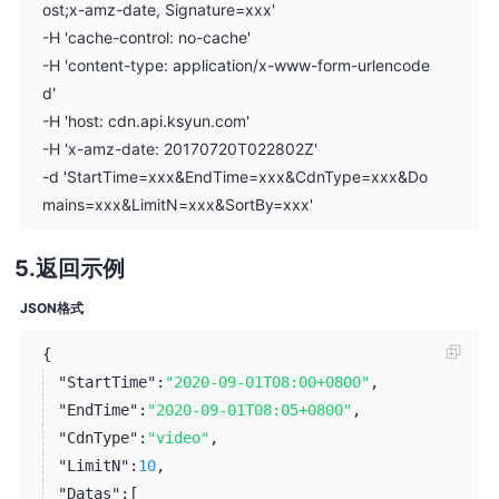
ost;x-amz-date, Signature=xxx'
-H 'cache-control: no-cache'
-H 'content-type: application/x-www-form-urlencode
d'
-H 'host: cdn.api.ksyun.com'
-H 'x-amz-date: 20170720T022802Z'
-d 'StartTime=xxx&EndTime=xxx&CdnType=xxx&Do
mains=xxx&LimitN=xxx&SortBy=xxx'
返回示例
JSON格式
{
"StartTime":
"2020-09-01T08:00+0800"
,
"EndTime":
"2020-09-01T08:05+0800"
,
"CdnType":
"video"
,
"LimitN":
10
,
"Datas":
[