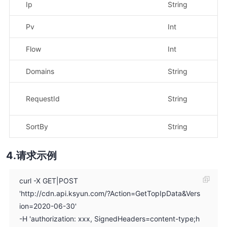
Ip
String
示例
Pv
Int
Flow
Int
Domains
String
示
示
RequestId
String
52
SortBy
String
示
请求示例
curl -X GET|POST
'http://cdn.api.ksyun.com/?Action=GetTopIpData&Vers
ion=2020-06-30'
-H 'authorization: xxx, SignedHeaders=content-type;h