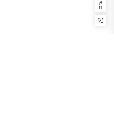
反
馈
7x24小时服务
免费备案
建议反馈
专家服务
咨询热线
400-1070-808