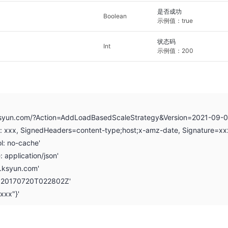
是否成功
Boolean
示例值：true
状态码
Int
示例值：200
.ksyun.com/?Action=AddLoadBasedScaleStrategy&Version=2021-09-0
on: xxx, SignedHeaders=content-type;host;x-amz-date, Signature=xx
l: no-cache'
: application/json'
i.ksyun.com'
: 20170720T022802Z'
"xxx"}'