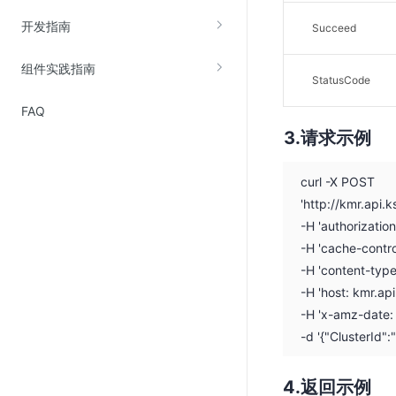
Web应用防火墙(WAF)
开发指南
Succeed
密钥管理服务
组件实践指南
SSL证书管理
StatusCode
云安全中心
FAQ
应急响应
请求示例
合规性
curl -X POST
'http://kmr.api
资质认证
-H 'authorizati
欧盟数据保护条例（GDPR）
-H 'cache-contro
-H 'content-type
-H 'host: kmr.ap
-H 'x-amz-date
-d '{"ClusterId":
返回示例