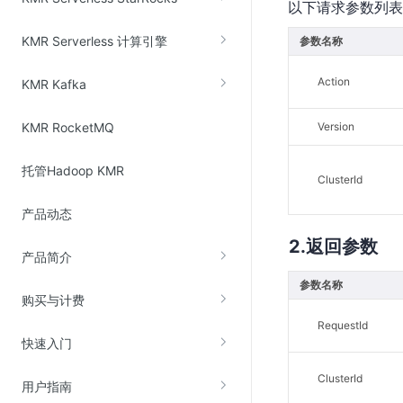
以下请求参数列表
KMR Serverless 计算引擎
参数名称
视频云服务
云直播(KLS)
Action
KMR Kafka
云转码(KET)
KMR RocketMQ
Version
边缘节点计算
托管Hadoop KMR
ClusterId
云安全
产品动态
金山云云防火墙
返回参数
大模型应用防火墙
产品简介
渗透测试
参数名称
购买与计费
云堡垒机
RequestId
高防IP(KAD)
快速入门
DDoS原生高防
ClusterId
用户指南
主机安全