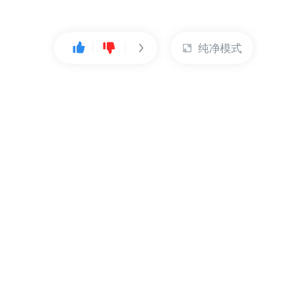
纯净模式
热门产品
账户管理
云服务器
管理控制台
数据库
账号管理
对象存储
实名认证
CDN
订单管理
弹性IP
资源目录
裸金属服务器
索取发票