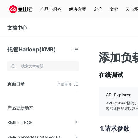
产品与服务
解决方案
定价
文档
云市
文档中心
托管Hadoop(KMR)
添加负
存储与云分发
在线调试
文件存储KPFS
页面目录
全部展开
CDN
API Explorer
对象存储(KS3)
API Explor
产品更新动态
云硬盘(EBS)
容和返回结果以及自
文件存储KFS
KMR on KCE
请求参数
全站加速
KMR Serverless StarRocks
在线迁移服务