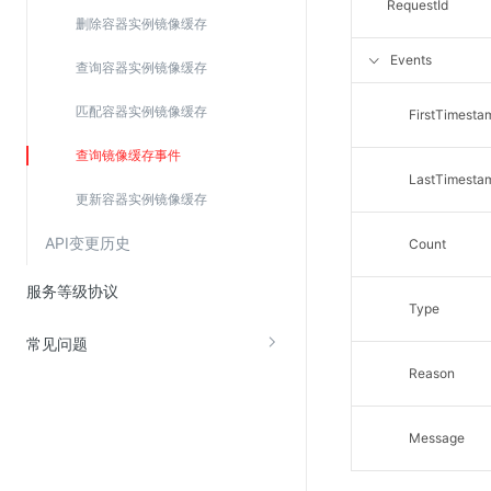
RequestId
SSL证书管理
删除容器实例镜像缓存
云安全中心
Events
查询容器实例镜像缓存
应急响应
匹配容器实例镜像缓存
FirstTimesta
合规性
查询镜像缓存事件
LastTimesta
资质认证
更新容器实例镜像缓存
欧盟数据保护条例（GDPR）
API变更历史
Count
服务等级协议
Type
常见问题
Reason
Message