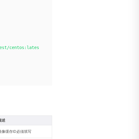
est/centos:lates
描述
镜像缓存ID必须填写