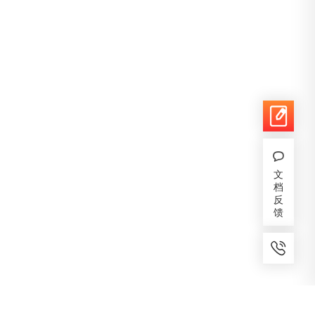
文
档
反
馈