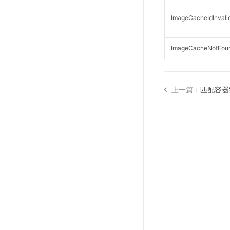
ImageCacheIdInvali
ImageCacheNotFou
上一篇：
匹配容器