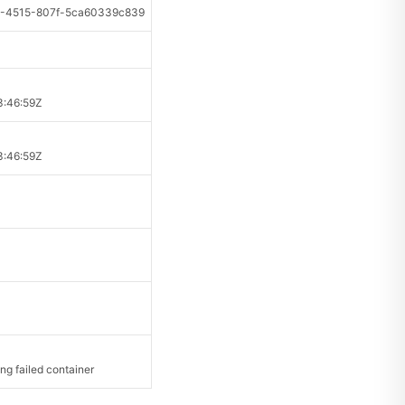
4515-807f-5ca60339c839
:46:59Z
:46:59Z
g failed container