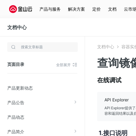
产品与服务
解决方案
定价
文档
云市
文档中心
容器实例
文档中心
容器实
存储与云分发
查询镜
文件存储KPFS
页面目录
全部展开
CDN
对象存储(KS3)
在线调试
产品更新动态
云硬盘(EBS)
文件存储KFS
API Explorer
产品公告
全站加速
API Explor
容和返回结果以及自
产品动态
在线迁移服务
产品简介
接口说明
视频云服务