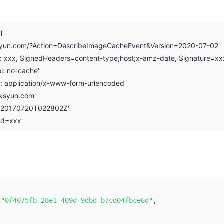
ST
.ksyun.com/?Action=DescribeImageCacheEvent&Version=2020-07-02'
on: xxx, SignedHeaders=content-type;host;x-amz-date, Signature=xx
l: no-cache'
e: application/x-www-form-urlencoded'
i.ksyun.com'
: 20170720T022802Z'
Id=xxx'
:
"0f4075fb-28e1-409d-9dbd-b7cd04fbce6d"
,