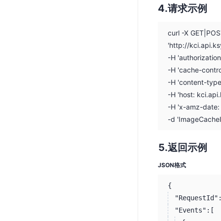
请求示例
curl -X GET|PO
'http://kci.api
-H 'authorizati
-H 'cache-contro
-H 'content-typ
-H 'host: kci.ap
-H 'x-amz-date
-d 'ImageCache
返回示例
JSON格式
{
"RequestId"
"Events":
[