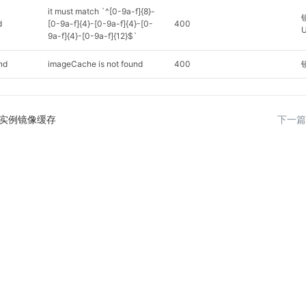
it must match `^[0-9a-f]{8}-
d
[0-9a-f]{4}-[0-9a-f]{4}-[0-
400
9a-f]{4}-[0-9a-f]{12}$`
nd
imageCache is not found
400
实例镜像缓存
下一篇