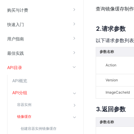
查询镜像缓存制作
云直播(KLS)
购买与计费
云转码(KET)
快速入门
边缘节点计算
请求参数
用户指南
以下请求参数列表
云安全
参数名称
最佳实践
金山云云防火墙
大模型应用防火墙
Action
API目录
渗透测试
Version
API概览
云堡垒机
高防IP(KAD)
API分组
ImageCacheId
DDoS原生高防
容器实例
返回参数
主机安全
镜像缓存
Web应用防火墙(WAF)
参数名称
创建容器实例镜像缓存
密钥管理服务