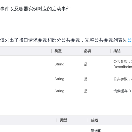
事件以及容器实例对应的启动事件
仅列出了接口请求参数和部分公共参数，完整公共参数列表见
公
类型
必填
描述
公共参数，
String
是
DescribeI
String
是
公共参数，本
String
是
镜像缓存ID
类型
描述
请求ID