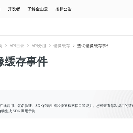
场
开发者
了解金山云
招标公告
热门搜索
云服务器
弹性IP
对象存储
IAM
例
API目录
API分组
镜像缓存
查询镜像缓存事件
像缓存事件
er提供了在线调用、签名验证、SDK代码生成和快速检索接口等能力。您可査看每次调用的请
动生成 SDK 调用示例