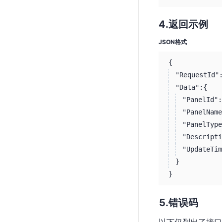
返回示例
JSON格式
{
"RequestId"
"Data":
{
"PanelId":
"PanelName
"PanelType
"Descripti
"UpdateTim
}
}
错误码