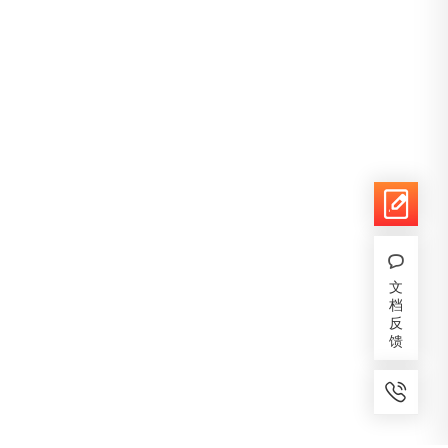
文
档
反
馈