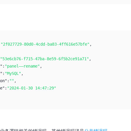
:
"2f027729-80d0-4cdd-ba83-4ff616e57bfe"
,
"53e6cb76-f715-47ba-8e59-6f5b2ce91a71"
,
":
"panel——rename"
,
":
"MySQL"
,
on":
""
,
e":
"2024-01-30 14:47:29"