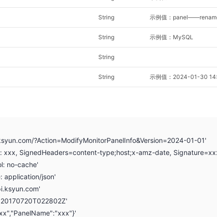
String
示例值：panel——renam
String
示例值：MySQL
String
String
示例值：2024-01-30 14:
.ksyun.com/?Action=ModifyMonitorPanelInfo&Version=2024-01-01'
on: xxx, SignedHeaders=content-type;host;x-amz-date, Signature=xx
l: no-cache'
: application/json'
pi.ksyun.com'
: 20170720T022802Z'
xxx","PanelName":"xxx"}'