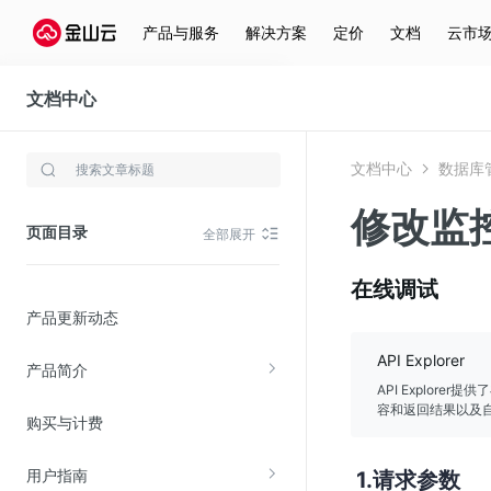
产品与服务
解决方案
定价
文档
云市
文档中心
数据库管理平台
文档中心
数据库
存储与云分发
修改监
文件存储KPFS
页面目录
全部展开
CDN
对象存储(KS3)
在线调试
产品更新动态
云硬盘(EBS)
文件存储KFS
API Explorer
产品简介
全站加速
API Explor
容和返回结果以及自
购买与计费
在线迁移服务
用户指南
请求参数
视频云服务