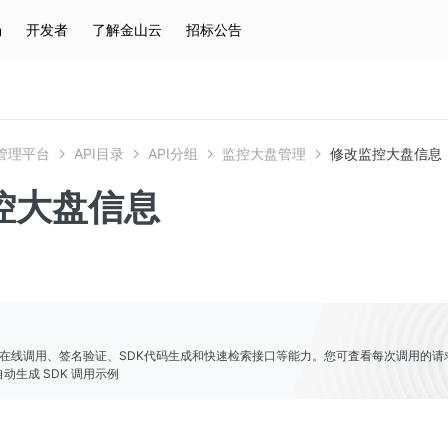
场
开发者
了解金山云
招标公告
热门搜索
云服务器
弹性IP
对象存储
IAM
管理平台
API目录
API分组
监控大盘管理
修改监控大盘信息
控大盘信息
er提供了在线调用、签名验证、SDK代码生成和快速检索接口等能力。您可査看每次调用的请
动生成 SDK 调用示例