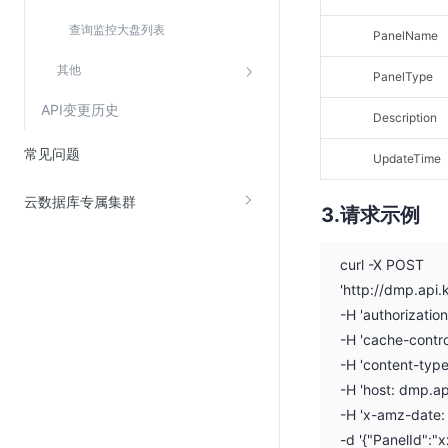
SSL证书管理
查询监控大盘列表
PanelName
云安全中心
其他
PanelType
应急响应
API变更历史
Description
合规性
常见问题
UpdateTime
资质认证
云数据库专属集群
欧盟数据保护条例（GDPR）
请求示例
curl -X POST
'http://dmp.api
-H 'authorizati
-H 'cache-contro
-H 'content-type
-H 'host: dmp.a
-H 'x-amz-date
-d '{"PanelId":"