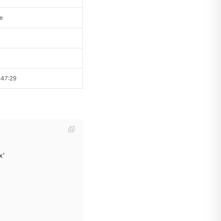
e
47:29
x'