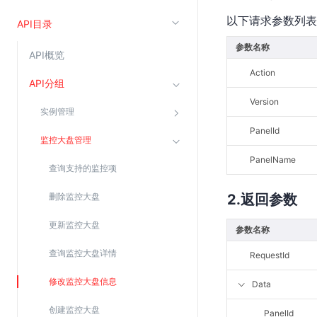
以下请求参数列表
云直播(KLS)
API目录
云转码(KET)
参数名称
API概览
边缘节点计算
Action
API分组
云安全
Version
实例管理
金山云云防火墙
PanelId
监控大盘管理
大模型应用防火墙
PanelName
查询支持的监控项
渗透测试
云堡垒机
删除监控大盘
返回参数
高防IP(KAD)
更新监控大盘
参数名称
DDoS原生高防
查询监控大盘详情
RequestId
主机安全
修改监控大盘信息
Data
Web应用防火墙(WAF)
密钥管理服务
创建监控大盘
PanelId