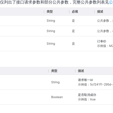
仅列出了接口请求参数和部分公共参数，完整公共参数列表见
公
类型
必填
描述
String
是
公共参数，本
String
是
公共参数，本
订单ID
String
是
示例值：M22
类型
描述
请求唯一id
String
示例值：5cf241f1-295d-4
是否取消成功
Boolean
示例值：true