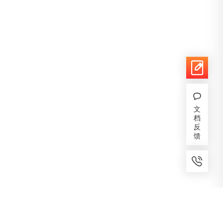
文
档
反
馈