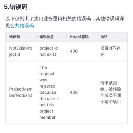
错误码
以下仅列出了接口业务逻辑相关的错误码，其他错误码详
见
公共错误码
错误码
错误信息
Http状态码
描述
NotExistPro
project id
项目id不存
400
jectId
not exist
在
The
request
was
请求被拒
rejected
ProjectMem
绝，被移除
because
400
berNotExist
的成员不属
the user is
于这个项目
not this
project
member