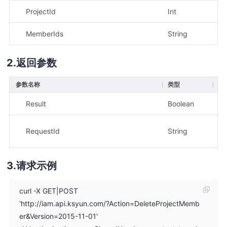
ProjectId
Int
是
MemberIds
String
是
返回参数
参数名称
类型
描
Result
Boolean
示
示
RequestId
String
7b
请求示例
curl -X GET|POST
'http://iam.api.ksyun.com/?Action=DeleteProjectMemb
er&Version=2015-11-01'