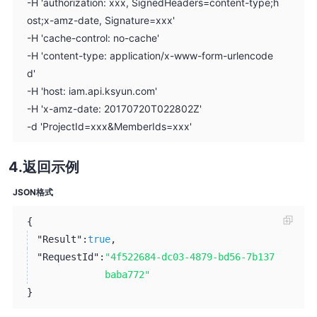
-H 'authorization: xxx, SignedHeaders=content-type;h
ost;x-amz-date, Signature=xxx'
-H 'cache-control: no-cache'
-H 'content-type: application/x-www-form-urlencode
d'
-H 'host: iam.api.ksyun.com'
-H 'x-amz-date: 20170720T022802Z'
-d 'ProjectId=xxx&MemberIds=xxx'
返回示例
JSON格式
{
"Result":
true
,
"RequestId":
"4f522684-dc03-4879-bd56-7b137
baba772"
}