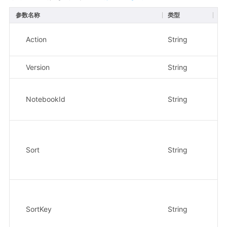
参数名称
类型
必
Action
String
是
Version
String
是
NotebookId
String
是
Sort
String
否
SortKey
String
否