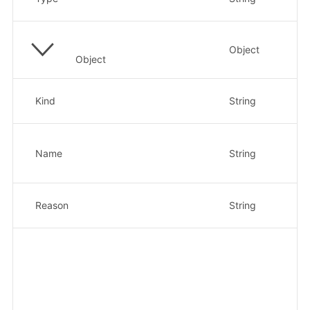
示
Object
对
Object
对
Kind
String
示
对
Name
String
示
8c
原
Reason
String
示
消
示例
Fa
no
pu