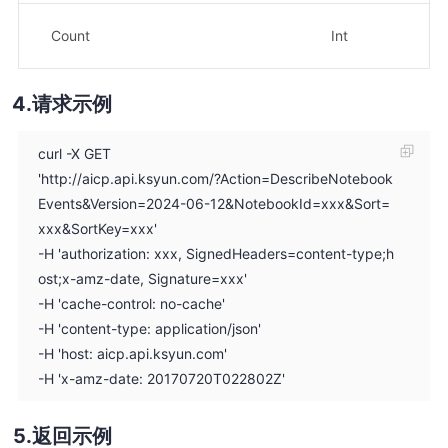
出
Count
Int
示
请求示例
curl -X GET
'http://aicp.api.ksyun.com/?Action=DescribeNotebook
Events&Version=2024-06-12&NotebookId=xxx&Sort=
xxx&SortKey=xxx'
-H 'authorization: xxx, SignedHeaders=content-type;h
ost;x-amz-date, Signature=xxx'
-H 'cache-control: no-cache'
-H 'content-type: application/json'
-H 'host: aicp.api.ksyun.com'
-H 'x-amz-date: 20170720T022802Z'
返回示例