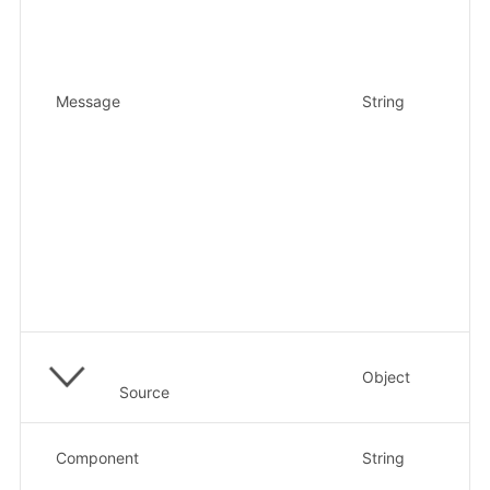
ub
de
"h
2.
Message
String
pu
ub
sh
09
86
/d
ho
/c
pa
sp
Object
事
Source
组
Component
String
示