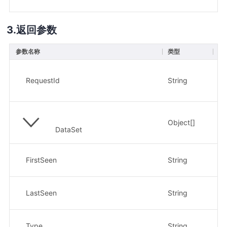
返回参数
参数名称
类型
描
请
示
RequestId
String
a7
Object[]
事
DataSet
首
FirstSeen
String
示例
最
LastSeen
String
示例
事
Type
String