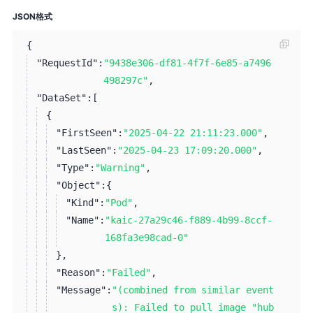
JSON格式
{
"RequestId":
"9438e306-df81-4f7f-6e85-a7496
498297c"
,
"DataSet":
[
{
"FirstSeen":
"2025-04-22 21:11:23.000"
,
"LastSeen":
"2025-04-23 17:09:20.000"
,
"Type":
"Warning"
,
"Object":
{
"Kind":
"Pod"
,
"Name":
"kaic-27a29c46-f889-4b99-8ccf-
168fa3e98cad-0"
}
,
"Reason":
"Failed"
,
"Message":
"(combined from similar event
s): Failed to pull image "hub