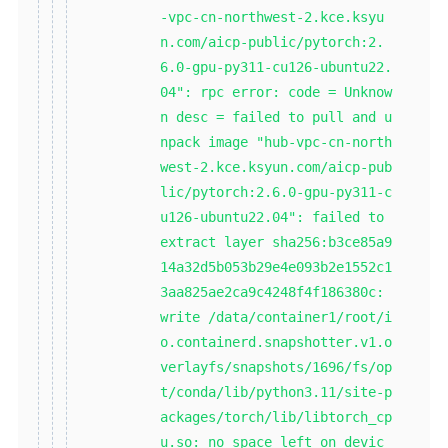
-vpc-cn-northwest-2.kce.ksyu
n.com/aicp-public/pytorch:2.
6.0-gpu-py311-cu126-ubuntu22.
04": rpc error: code = Unknow
n desc = failed to pull and u
npack image "hub-vpc-cn-north
west-2.kce.ksyun.com/aicp-pub
lic/pytorch:2.6.0-gpu-py311-c
u126-ubuntu22.04": failed to
extract layer sha256:b3ce85a9
14a32d5b053b29e4e093b2e1552c1
3aa825ae2ca9c4248f4f186380c:
write /data/container1/root/i
o.containerd.snapshotter.v1.o
verlayfs/snapshots/1696/fs/op
t/conda/lib/python3.11/site-p
ackages/torch/lib/libtorch_cp
u.so: no space left on devic