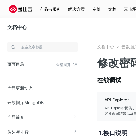
产品与服务
解决方案
定价
文档
云市
文档中心
云数据库MongoDB
文档中心
云数据库
存储与云分发
修改密
文件存储KPFS
页面目录
全部展开
CDN
对象存储(KS3)
在线调试
产品更新动态
云硬盘(EBS)
文件存储KFS
API Explorer
云数据库MongoDB
全站加速
API Explor
容和返回结果以及自
产品简介
在线迁移服务
购买与计费
接口说明
视频云服务