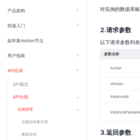
对实例的数据库账
云直播(KLS)
产品架构
云转码(KET)
快速入门
边缘节点计算
请求参数
副本集hidden节点
以下请求参数列表
云安全
参数名称
用户指南
金山云云防火墙
大模型应用防火墙
Action
API目录
渗透测试
Version
API概览
云堡垒机
高防IP(KAD)
API分组
InstanceId
DDoS原生高防
实例管理
InstancePasswo
主机安全
创建副本集实例
Web应用防火墙(WAF)
返回参数
删除实例
密钥管理服务