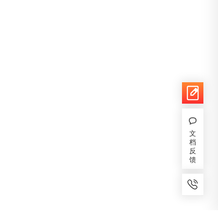
文
档
反
馈