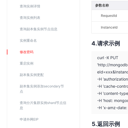
参数名称
SSL证书管理
查询实例详情
云安全中心
RequestId
查询实例列表
应急响应
InstanceId
查询副本集实例节点信息
合规性
实例重命名
请求示例
资质认证
修改密码
curl -X PUT
欧盟数据保护条例（GDPR）
重启实例
'http://mongod
eId=xxx&Instan
副本集实例更配
-H 'authorizati
-H 'cache-contro
副本集实例添加secondary节
点
-H 'content-type
-H 'host: mongo
查询分片集群实例shard节点信
-H 'x-amz-date
息
申请外网EIP
返回示例