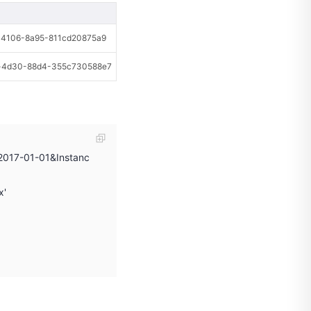
106-8a95-811cd20875a9
4d30-88d4-355c730588e7
2017-01-01&Instanc
x'