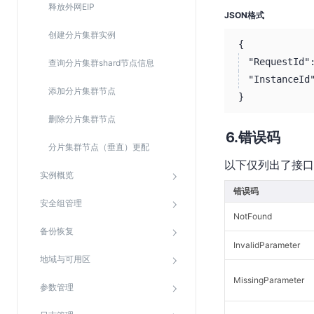
释放外网EIP
JSON格式
创建分片集群实例
{
"RequestId"
查询分片集群shard节点信息
"InstanceId
添加分片集群节点
}
删除分片集群节点
错误码
分片集群节点（垂直）更配
以下仅列出了接口
实例概览
错误码
安全组管理
NotFound
备份恢复
InvalidParameter
地域与可用区
MissingParameter
参数管理