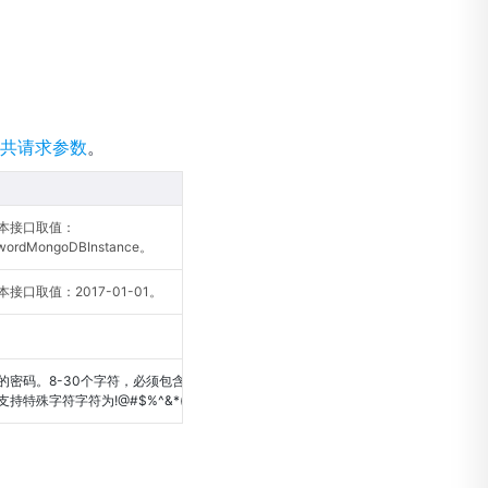
共请求参数
。
本接口取值：
wordMongoDBInstance。
接口取值：2017-01-01。
的密码。8-30个字符，必须包含大小写字
持特殊字符字符为!@#$%^&*()_+=-