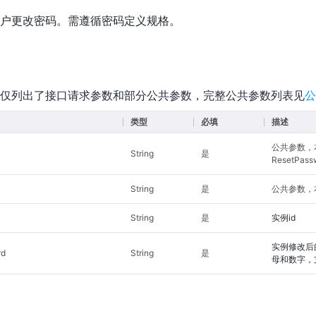
户更改密码。需遵循密码定义规格。
仅列出了接口请求参数和部分公共参数，完整公共参数列表见
公
类型
必填
描述
公共参数，
String
是
ResetPass
String
是
公共参数，本
String
是
实例id
实例修改后
rd
String
是
母和数字，支