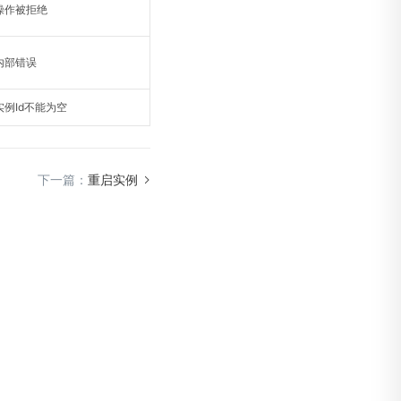
操作被拒绝
内部错误
实例Id不能为空
下一篇：
重启实例