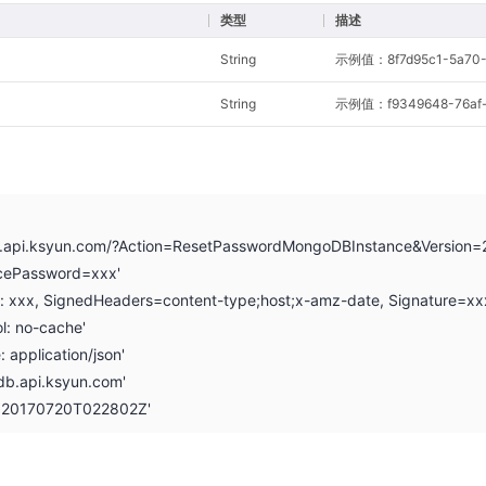
类型
描述
String
示例值：8f7d95c1-5a70-4
String
示例值：f9349648-76af-
b.api.ksyun.com/?Action=ResetPasswordMongoDBInstance&Version=
cePassword=xxx'
on: xxx, SignedHeaders=content-type;host;x-amz-date, Signature=xx
l: no-cache'
: application/json'
db.api.ksyun.com'
: 20170720T022802Z'