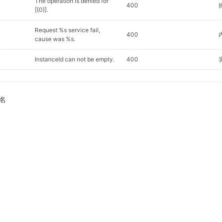
The operation is denied for
400
[{0}].
Request %s service fail,
400
cause was %s.
y
InstanceId can not be empty.
400
名