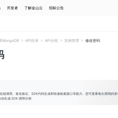
场
开发者
了解金山云
招标公告
热门搜索
云服务器
弹性IP
对象存储
IAM
MongoDB
API目录
API分组
实例管理
修改密码
码
er提供了在线调用、签名验证、SDK代码生成和快速检索接口等能力。您可査看每次调用的请
动生成 SDK 调用示例