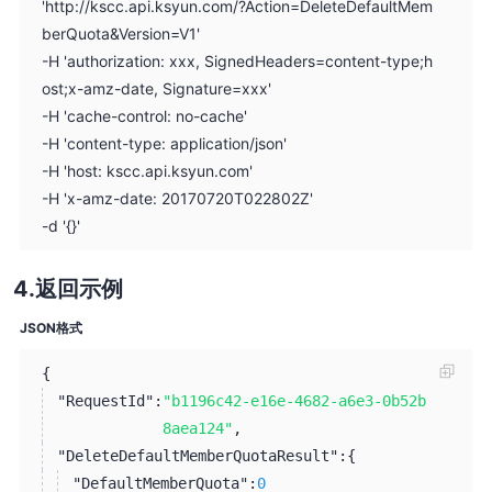
'http://kscc.api.ksyun.com/?Action=DeleteDefaultMem
berQuota&Version=V1'
-H 'authorization: xxx, SignedHeaders=content-type;h
ost;x-amz-date, Signature=xxx'
-H 'cache-control: no-cache'
-H 'content-type: application/json'
-H 'host: kscc.api.ksyun.com'
-H 'x-amz-date: 20170720T022802Z'
-d '{}'
返回示例
JSON格式
{
"RequestId":
"b1196c42-e16e-4682-a6e3-0b52b
8aea124"
,
"DeleteDefaultMemberQuotaResult":
{
"DefaultMemberQuota":
0