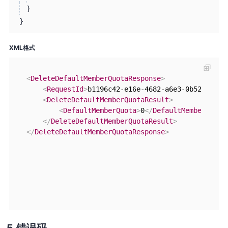
}
}
XML格式
<
DeleteDefaultMemberQuotaResponse
>
<
RequestId
>
b1196c42-e16e-4682-a6e3-0b52b8aea1
<
DeleteDefaultMemberQuotaResult
>
<
DefaultMemberQuota
>
0
</
DefaultMemberQuota
</
DeleteDefaultMemberQuotaResult
>
</
DeleteDefaultMemberQuotaResponse
>
错误码