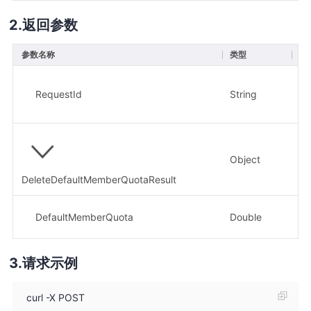
返回参数
参数名称
类型
描
请
示
RequestId
String
0b
Object
删
DeleteDefaultMemberQuotaResult
删
DefaultMemberQuota
Double
示
请求示例
curl -X POST