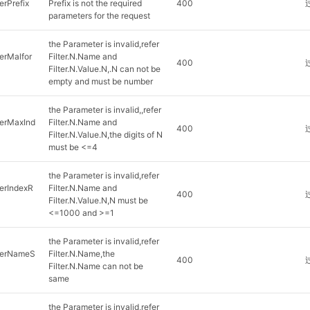
erPrefix
Prefix is not the required
400
parameters for the request
the Parameter is invalid,refer
terMalfor
Filter.N.Name and
400
Filter.N.Value.N,.N can not be
empty and must be number
the Parameter is invalid,,refer
terMaxInd
Filter.N.Name and
400
Filter.N.Value.N,the digits of N
must be <=4
the Parameter is invalid,refer
terIndexR
Filter.N.Name and
400
Filter.N.Value.N,N must be
<=1000 and >=1
the Parameter is invalid,refer
lterNameS
Filter.N.Name,the
400
Filter.N.Name can not be
same
the Parameter is invalid,refer