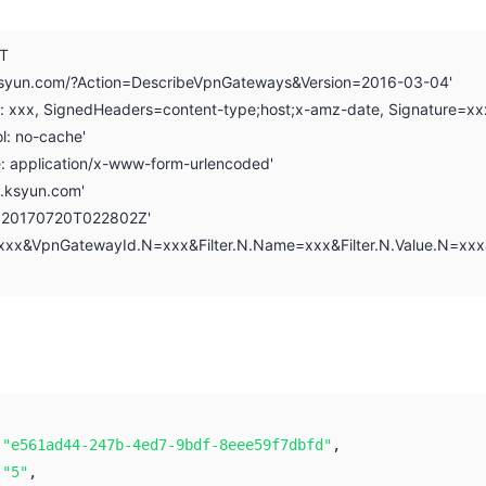
ST
.ksyun.com/?Action=DescribeVpnGateways&Version=2016-03-04'
on: xxx, SignedHeaders=content-type;host;x-amz-date, Signature=xx
l: no-cache'
e: application/x-www-form-urlencoded'
i.ksyun.com'
: 20170720T022802Z'
N=xxx&VpnGatewayId.N=xxx&Filter.N.Name=xxx&Filter.N.Value.N=x
:
"e561ad44-247b-4ed7-9bdf-8eee59f7dbfd"
,
:
"5"
,