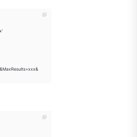
x'
xx&MaxResults=xxx&