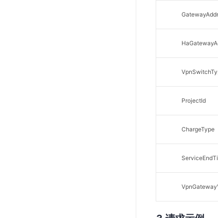
GatewayAddr
HaGatewayA
VpnSwitchTy
ProjectId
ChargeType
ServiceEndT
VpnGatewayV