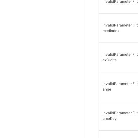
InvalidParameter.Filt
InvalidParameter.Fil
medIndex
InvalidParameter.Fil
exDigits
InvalidParameter.Fil
ange
InvalidParameter.Fi
ameKey