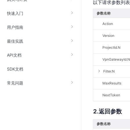
以下请求参数列表
快速入门
参数名称
视频云服务
Action
云直播(KLS)
用户指南
云转码(KET)
Version
最佳实践
边缘节点计算
ProjectId.N
API文档
云安全
VpnGatewayId.N
SDK文档
金山云云防火墙
Filter.N
大模型应用防火墙
常见问题
MaxResults
渗透测试
NextToken
云堡垒机
高防IP(KAD)
返回参数
DDoS原生高防
参数名称
主机安全