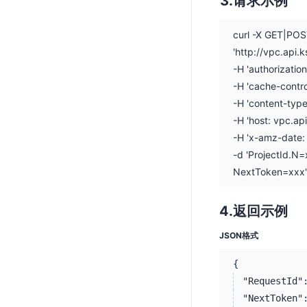
请求示例
curl -X GET|PO
'http://vpc.api
-H 'authorizati
-H 'cache-contro
-H 'content-typ
-H 'host: vpc.ap
-H 'x-amz-date
-d 'ProjectId.
NextToken=xxx'
返回示例
JSON格式
{
"RequestId"
"NextToken"