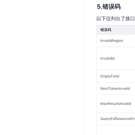
错误码
以下仅列出了接口
错误码
InvalidRegion
InvalidId
EmptyField
NextTokenInvalid
MaxResultsInvalid
QueryEsResourceErr