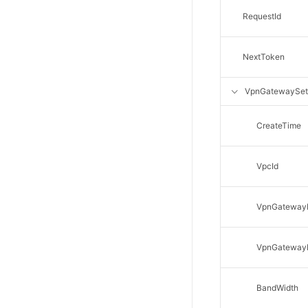
Web应用防火墙(WAF)
RequestId
密钥管理服务
SSL证书管理
NextToken
云安全中心
VpnGatewaySet
应急响应
CreateTime
合规性
资质认证
VpcId
欧盟数据保护条例（GDPR）
VpnGateway
VpnGatewa
BandWidth