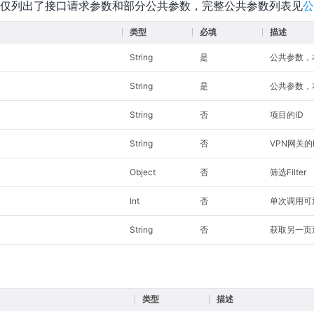
仅列出了接口请求参数和部分公共参数，完整公共参数列表见
公
类型
必填
描述
String
是
公共参数，本接
String
是
公共参数，本
String
否
项目的ID
String
否
VPN网关的
Object
否
筛选Filter
Int
否
单次调用可
String
否
获取另一页返
类型
描述