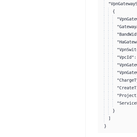
"VpnGateway
{
"VpnGate
"Gateway
"BandWid
"HaGatew
"VpnSwit
"VpcId":
"VpnGate
"VpnGate
"ChargeT
"CreateT
"Project
"Service
}
]
}