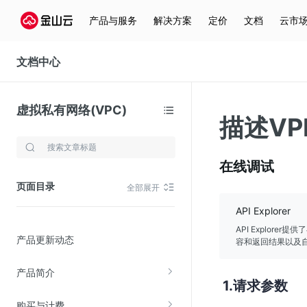
产品与服务
解决方案
定价
文档
云市
文档中心
虚拟私有网络(VPC)
描述VP
存储与云分发
在线调试
文件存储KPFS
页面目录
全部展开
CDN
API Explorer
对象存储(KS3)
API Explor
产品更新动态
云硬盘(EBS)
容和返回结果以及自
文件存储KFS
产品简介
请求参数
全站加速
购买与计费
在线迁移服务