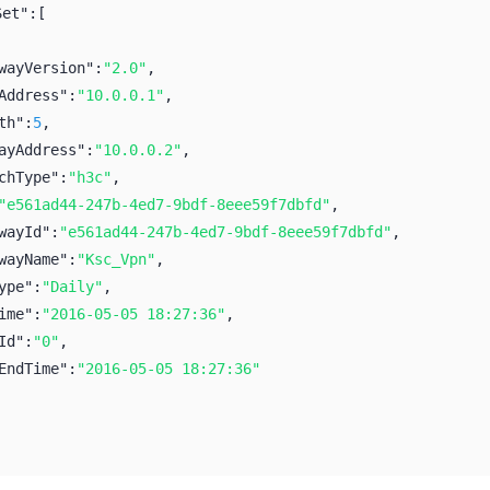
Set":
[
wayVersion":
"2.0"
,
Address":
"10.0.0.1"
,
th":
5
,
ayAddress":
"10.0.0.2"
,
chType":
"h3c"
,
"e561ad44-247b-4ed7-9bdf-8eee59f7dbfd"
,
wayId":
"e561ad44-247b-4ed7-9bdf-8eee59f7dbfd"
,
wayName":
"Ksc_Vpn"
,
ype":
"Daily"
,
ime":
"2016-05-05 18:27:36"
,
Id":
"0"
,
EndTime":
"2016-05-05 18:27:36"