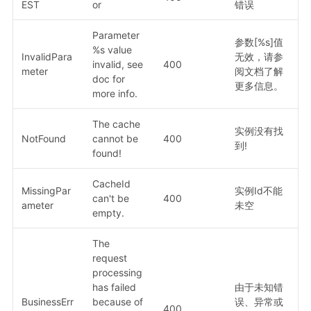
EST
or
错误
Parameter
参数[%s]值
%s value
InvalidPara
无效，请参
invalid, see
400
meter
阅文档了解
doc for
更多信息。
more info.
The cache
实例没有找
NotFound
cannot be
400
到!
found!
CacheId
MissingPar
实例Id不能
can't be
400
ameter
未空
empty.
The
request
processing
has failed
由于未知错
BusinessErr
because of
误、异常或
400