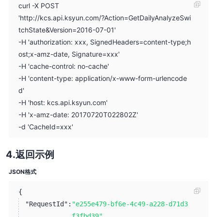
curl -X POST
'http://kcs.api.ksyun.com/?Action=GetDailyAnalyzeSwi
tchState&Version=2016-07-01'
-H 'authorization: xxx, SignedHeaders=content-type;h
ost;x-amz-date, Signature=xxx'
-H 'cache-control: no-cache'
-H 'content-type: application/x-www-form-urlencode
d'
-H 'host: kcs.api.ksyun.com'
-H 'x-amz-date: 20170720T022802Z'
-d 'CacheId=xxx'
返回示例
JSON格式
{
"RequestId":
"e255e479-bf6e-4c49-a228-d71d3
f3fbd39"
,