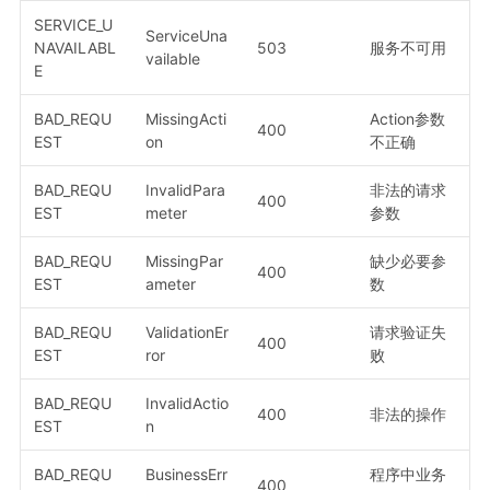
SERVICE_U
ServiceUna
NAVAILABL
503
服务不可用
vailable
E
BAD_REQU
MissingActi
Action参数
400
EST
on
不正确
BAD_REQU
InvalidPara
非法的请求
400
EST
meter
参数
BAD_REQU
MissingPar
缺少必要参
400
EST
ameter
数
BAD_REQU
ValidationEr
请求验证失
400
EST
ror
败
BAD_REQU
InvalidActio
400
非法的操作
EST
n
BAD_REQU
BusinessErr
程序中业务
400