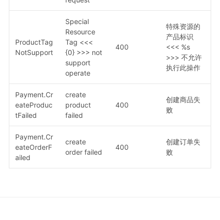
Special
特殊资源的
Resource
产品标识
ProductTag
Tag <<<
400
<<< %s
NotSupport
{0} >>> not
>>> 不允许
support
执行此操作
operate
Payment.Cr
create
创建商品失
eateProduc
product
400
败
tFailed
failed
Payment.Cr
create
创建订单失
eateOrderF
400
order failed
败
ailed