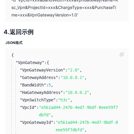
sc_Vpn&ProjectId=xxx&ChargeType=xxx&PurchaseTi
me=xxx&VpnGatewayVersion=1.0'
返回示例
JSON格式
{
"VpnGateway":
{
"VpnGatewayVersion":
"2.0"
,
"GatewayAddress":
"10.0.0.1"
,
"BandWidth":
5
,
"HaGatewayAddress":
"10.0.0.2"
,
"VpnSwitchType":
"h3c"
,
"VpcId":
"e561ad44-247b-4ed7-9bdf-8eee59f7
dbfd"
,
"VpnGatewayId":
"e561ad44-247b-4ed7-9bdf-8
eee59f7dbfd"
,