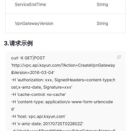
服
ServiceEndTime
String
示
版
VpnGatewayVersion
String
示
请求示例
curl -X GET|POST
'http://vpc.api.ksyun.com/?Action=CreateVpnGateway
&Version=2016-03-04'
-H 'authorization: xxx, SignedHeaders=content-type;h
ost;x-amz-date, Signature=xxx'
-H 'cache-control: no-cache'
-H 'content-type: application/x-www-form-urlencode
d'
-H 'host: vpc.api.ksyun.com'
-H 'x-amz-date: 20170720T022802Z'
-d 'VpcId=xxx&BandWidth=xxx&VpnGatewayName=K