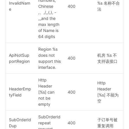
numbers,
InvalidNam
%s 名称不合
Chinese
400
e
法
,、,/,,(,), -
,_and the
max length
of Name is
64 digits
Region %s
ApiNotSup
does not
机房 %s 不
400
portRegion
support this
支持该接口
interface.
Http
Http
Header
HeaderEmp
Header
[%s] can
400
tyField
[%s] 不能为
not be
空
empty
SubOrderId
SubOrderId
子订单号被
repeat
400
Dup
重复调用
request