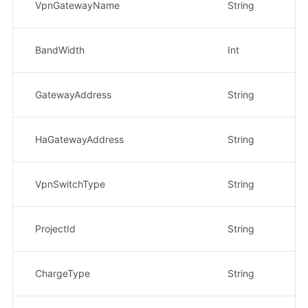
VpnGatewayName
String
示
V
BandWidth
Int
示
V
GatewayAddress
String
示
H
HaGatewayAddress
String
示
V
VpnSwitchType
String
示
项
ProjectId
String
示
V
ChargeType
String
示