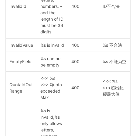
InvalidId
numbers, -
400
ID不合法
and the
length of ID
must be 36
digits
InvalidValue
%s is invalid
400
%s 不合法
%s can not
EmptyField
400
%s 不能为空
be empty
<<< %s
<<< %s
QuotaIdOut
>>> Quota
400
>>>超出配
Range
exceeded
额最大值
Max
%s is
invalid,%s
only allows
letters,