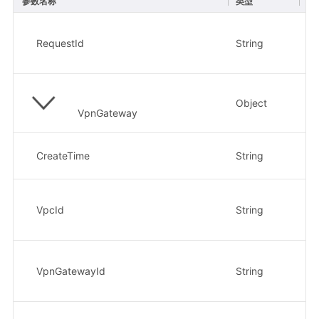
参数名称
类型
描
请
RequestId
String
示
8e
Object
V
VpnGateway
创
CreateTime
String
示
V
VpcId
String
示
8e
V
VpnGatewayId
String
示
8e
V