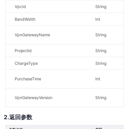
VpcId
String
是
BandWidth
Int
是
VpnGatewayName
String
否
ProjectId
String
否
ChargeType
String
是
PurchaseTime
Int
否
VpnGatewayVersion
String
否
返回参数