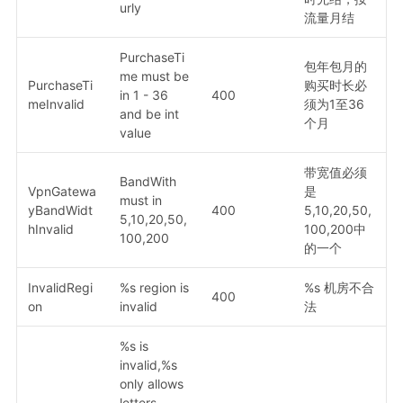
urly
流量月结
PurchaseTi
包年包月的
me must be
PurchaseTi
购买时长必
in 1 - 36
400
meInvalid
须为1至36
and be int
个月
value
带宽值必须
BandWith
VpnGatewa
是
must in
yBandWidt
400
5,10,20,50,
5,10,20,50,
hInvalid
100,200中
100,200
的一个
InvalidRegi
%s region is
%s 机房不合
400
on
invalid
法
%s is
invalid,%s
only allows
letters,