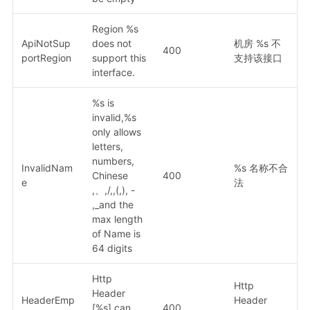
Region %s
ApiNotSup
does not
机房 %s 不
400
portRegion
support this
支持该接口
interface.
%s is
invalid,%s
only allows
letters,
numbers,
InvalidNam
%s 名称不合
Chinese
400
e
法
,、,/,,(,), -
,_and the
max length
of Name is
64 digits
Http
Http
Header
HeaderEmp
Header
[%s] can
400