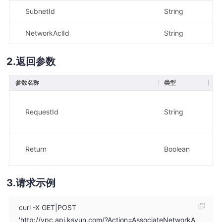
SubnetId
String
是
NetworkAclId
String
是
返回参数
参数名称
类型
描
请
RequestId
String
示
8e
操
Return
Boolean
示
请求示例
curl -X GET|POST
'http://vpc.api.ksyun.com/?Action=AssociateNetworkA