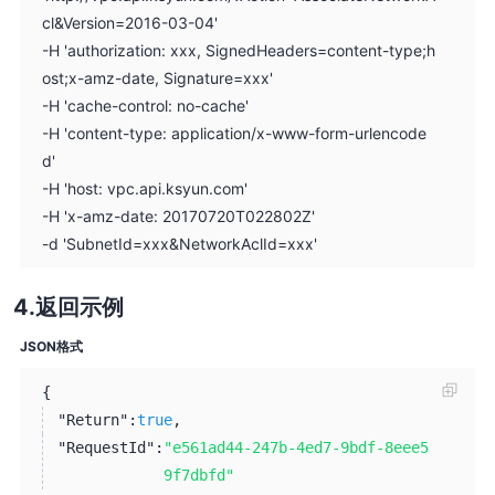
cl&Version=2016-03-04'
-H 'authorization: xxx, SignedHeaders=content-type;h
ost;x-amz-date, Signature=xxx'
-H 'cache-control: no-cache'
-H 'content-type: application/x-www-form-urlencode
d'
-H 'host: vpc.api.ksyun.com'
-H 'x-amz-date: 20170720T022802Z'
-d 'SubnetId=xxx&NetworkAclId=xxx'
返回示例
JSON格式
{
"Return":
true
,
"RequestId":
"e561ad44-247b-4ed7-9bdf-8eee5
9f7dbfd"