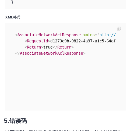
}
XML格式
<
AssociateNetworkAclResponse
xmlns
=
"
http://vpc.ap
<
RequestId
>
d1273e9b-9822-4a97-a1c5-64af065cc9
<
Return
>
true
</
Return
>
</
AssociateNetworkAclResponse
>
错误码