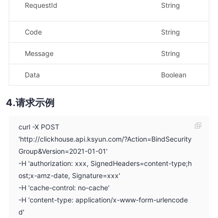
示
RequestId
String
61
Code
String
示
Message
String
示
Data
Boolean
示
请求示例
curl -X POST
'http://clickhouse.api.ksyun.com/?Action=BindSecurity
Group&Version=2021-01-01'
-H 'authorization: xxx, SignedHeaders=content-type;h
ost;x-amz-date, Signature=xxx'
-H 'cache-control: no-cache'
-H 'content-type: application/x-www-form-urlencode
d'