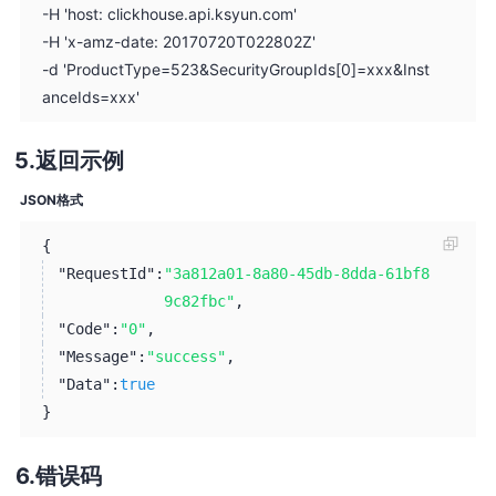
-H 'host: clickhouse.api.ksyun.com'
-H 'x-amz-date: 20170720T022802Z'
-d 'ProductType=523&SecurityGroupIds[0]=xxx&Inst
anceIds=xxx'
返回示例
JSON格式
{
"RequestId":
"3a812a01-8a80-45db-8dda-61bf8
9c82fbc"
,
"Code":
"0"
,
"Message":
"success"
,
"Data":
true
}
错误码