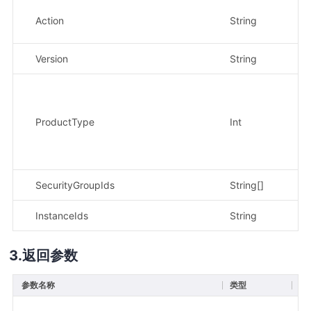
Action
String
是
Version
String
是
ProductType
Int
是
SecurityGroupIds
String[]
是
InstanceIds
String
是
返回参数
参数名称
类型
描