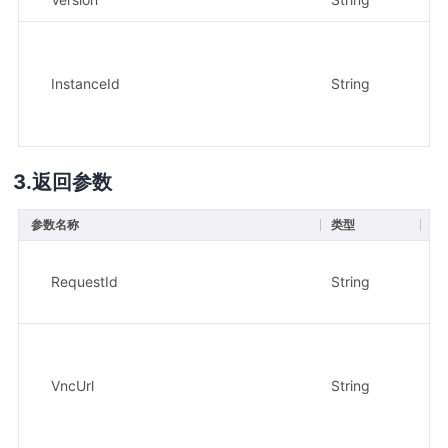
InstanceId
String
是
返回参数
参数名称
类型
描
请
示
RequestId
String
05
V
示
ws
VncUrl
String
ki
bb