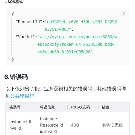
JSON格式
{
"RequestId":
"ea7922eb-e626-430b-a594-05252
e370174003"
,
"VncUrl":
"ws://qytest.vnc.ksyun.com:6080/w
ebsockify?token=u4-2533539b-bdd4-
4e8c-bb69-8f821e095e28"
}
错误码
以下仅列出了接口业务逻辑相关的错误码，其他错误码详
见
公共错误码
错误码
错误信息
Http状态码
描述
Instance
InstanceIdI
Resource id
400
实例ID无效
nvalid
is invalid