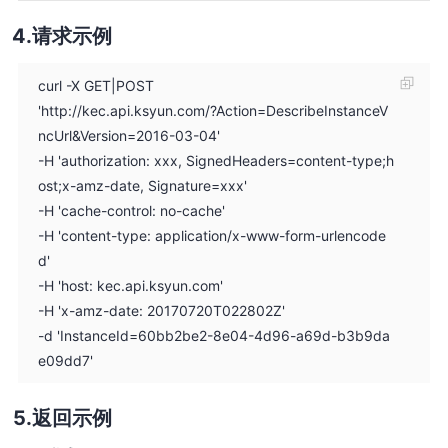
请求示例
curl -X GET|POST
'http://kec.api.ksyun.com/?Action=DescribeInstanceV
ncUrl&Version=2016-03-04'
-H 'authorization: xxx, SignedHeaders=content-type;h
ost;x-amz-date, Signature=xxx'
-H 'cache-control: no-cache'
-H 'content-type: application/x-www-form-urlencode
d'
-H 'host: kec.api.ksyun.com'
-H 'x-amz-date: 20170720T022802Z'
-d 'InstanceId=60bb2be2-8e04-4d96-a69d-b3b9da
e09dd7'
返回示例