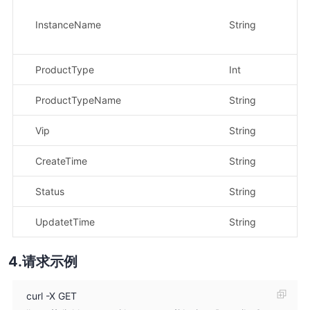
示
InstanceName
String
ji
8
ProductType
Int
示
ProductTypeName
String
示
Vip
String
示
CreateTime
String
示
Status
String
示
UpdatetTime
String
示
请求示例
curl -X GET