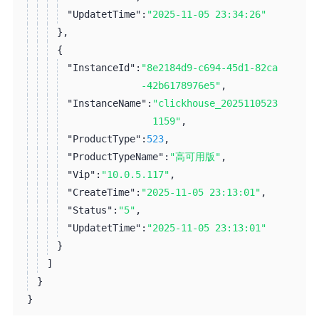
"UpdatetTime":
"2025-11-05 23:34:26"
}
,
{
"InstanceId":
"8e2184d9-c694-45d1-82ca
-42b6178976e5"
,
"InstanceName":
"clickhouse_2025110523
1159"
,
"ProductType":
523
,
"ProductTypeName":
"高可用版"
,
"Vip":
"10.0.5.117"
,
"CreateTime":
"2025-11-05 23:13:01"
,
"Status":
"5"
,
"UpdatetTime":
"2025-11-05 23:13:01"
}
]
}
}