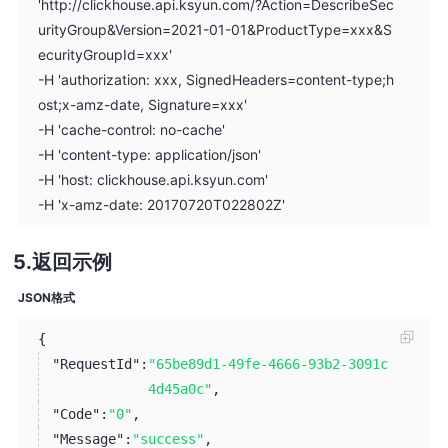
'http://clickhouse.api.ksyun.com/?Action=DescribeSec
urityGroup&Version=2021-01-01&ProductType=xxx&S
ecurityGroupId=xxx'
-H 'authorization: xxx, SignedHeaders=content-type;h
ost;x-amz-date, Signature=xxx'
-H 'cache-control: no-cache'
-H 'content-type: application/json'
-H 'host: clickhouse.api.ksyun.com'
-H 'x-amz-date: 20170720T022802Z'
返回示例
JSON格式
{
"RequestId":
"65be89d1-49fe-4666-93b2-3091c
4d45a0c"
,
"Code":
"0"
,
"Message":
"success"
,