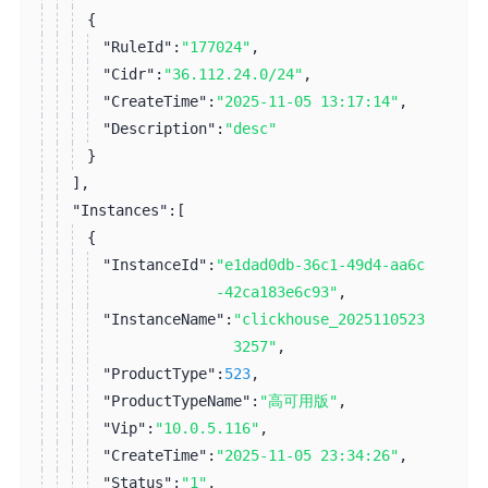
{
"RuleId":
"177024"
,
"Cidr":
"36.112.24.0/24"
,
"CreateTime":
"2025-11-05 13:17:14"
,
"Description":
"desc"
}
]
,
"Instances":
[
{
"InstanceId":
"e1dad0db-36c1-49d4-aa6c
-42ca183e6c93"
,
"InstanceName":
"clickhouse_2025110523
3257"
,
"ProductType":
523
,
"ProductTypeName":
"高可用版"
,
"Vip":
"10.0.5.116"
,
"CreateTime":
"2025-11-05 23:34:26"
,
"Status":
"1"
,