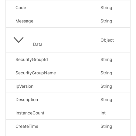
Code
String
示
Message
String
示
Object
Data
SecurityGroupId
String
示
SecurityGroupName
String
示
IpVersion
String
示
Description
String
示
InstanceCount
Int
示
CreateTime
String
示