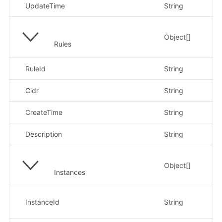
UpdateTime
String
Object[]
Rules
RuleId
String
示
Cidr
String
示
CreateTime
String
示
Description
String
Object[]
Instances
示
InstanceId
String
df