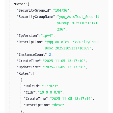
"Data":
{
"SecurityGroupId":
"104736"
,
"SecurityGroupName":
"yqq_AutoTest_Securit
yGroup_20251105131710
236"
,
"IpVersion":
"ipv4"
,
"Description":
"yqq_AutoTest_SecurityGroup
Desc_20251105131710369"
,
"InstanceCount":
2
,
"CreateTime":
"2025-11-05 13:17:10"
,
"UpdateTime":
"2025-11-05 13:17:58"
,
"Rules":
[
{
"RuleId":
"177023"
,
"Cidr":
"10.0.0.0/8"
,
"CreateTime":
"2025-11-05 13:17:14"
,
"Description":
"desc"
}
,