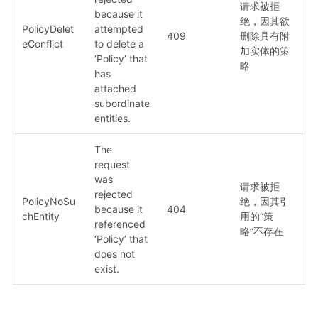
请求被拒
because it
绝，因其欲
PolicyDelet
attempted
409
删除具有附
eConflict
to delete a
加实体的策
‘Policy’ that
略
has
attached
subordinate
entities.
The
request
was
请求被拒
rejected
PolicyNoSu
绝，因其引
because it
404
chEntity
用的“策
referenced
略”不存在
‘Policy’ that
does not
exist.