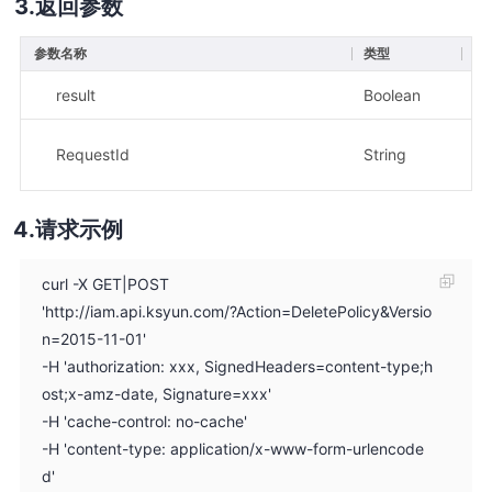
返回参数
参数名称
类型
描
result
Boolean
示
示
RequestId
String
f5
请求示例
curl -X GET|POST
'http://iam.api.ksyun.com/?Action=DeletePolicy&Versio
n=2015-11-01'
-H 'authorization: xxx, SignedHeaders=content-type;h
ost;x-amz-date, Signature=xxx'
-H 'cache-control: no-cache'
-H 'content-type: application/x-www-form-urlencode
d'