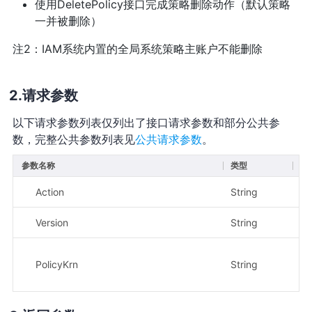
使用DeletePolicy接口完成策略删除动作（默认策略
一并被删除）
注2：IAM系统内置的全局系统策略主账户不能删除
请求参数
以下请求参数列表仅列出了接口请求参数和部分公共参
数，完整公共参数列表见
公共请求参数
。
参数名称
类型
必
Action
String
是
Version
String
是
PolicyKrn
String
是