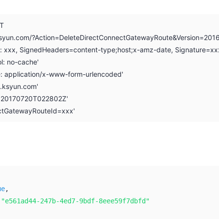
ST
.ksyun.com/?Action=DeleteDirectConnectGatewayRoute&Version=201
on: xxx, SignedHeaders=content-type;host;x-amz-date, Signature=xx
l: no-cache'
e: application/x-www-form-urlencoded'
i.ksyun.com'
: 20170720T022802Z'
ectGatewayRouteId=xxx'
ue
,
:
"e561ad44-247b-4ed7-9bdf-8eee59f7dbfd"