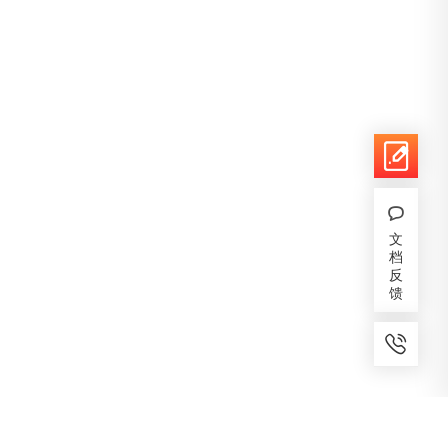
文
档
反
馈