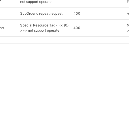
not support operate
SubOrderId repeat request
400
Special Resource Tag <<< {0}
ort
400
>>> not support operate