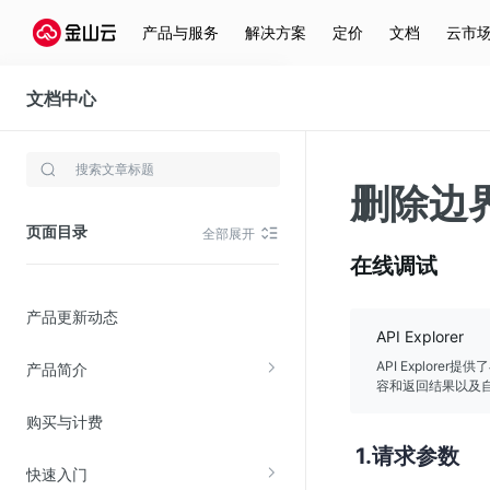
产品与服务
解决方案
定价
文档
云市
文档中心
云监控
存储与云分发
删除边
文件存储KPFS
页面目录
全部展开
CDN
在线调试
对象存储(KS3)
产品更新动态
云硬盘(EBS)
API Explorer
文件存储KFS
API Explor
产品简介
容和返回结果以及自
全站加速
购买与计费
在线迁移服务
请求参数
快速入门
视频云服务