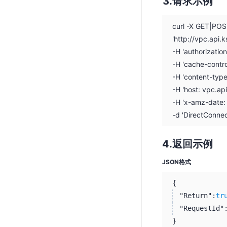
请求示例
SSL证书管理
curl -X GET|PO
云安全中心
'http://vpc.api
应急响应
-H 'authorizati
-H 'cache-contro
合规性
-H 'content-typ
资质认证
-H 'host: vpc.ap
-H 'x-amz-date
欧盟数据保护条例（GDPR）
-d 'DirectConn
返回示例
JSON格式
{
"Return":
tr
"RequestId"
}