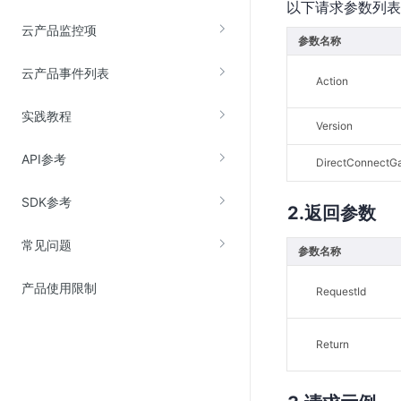
以下请求参数列表
云直播(KLS)
云产品监控项
参数名称
云转码(KET)
云产品事件列表
Action
边缘节点计算
实践教程
Version
云安全
API参考
金山云云防火墙
DirectConnectG
大模型应用防火墙
SDK参考
返回参数
渗透测试
常见问题
云堡垒机
参数名称
高防IP(KAD)
产品使用限制
RequestId
DDoS原生高防
主机安全
Return
Web应用防火墙(WAF)
密钥管理服务