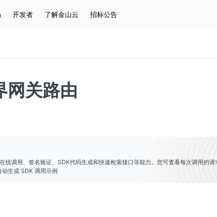
场
开发者
了解金山云
招标公告
热门搜索
云服务器
弹性IP
对象存储
IAM
界网关路由
er提供了在线调用、签名验证、SDK代码生成和快速检索接口等能力。您可査看每次调用的请
动生成 SDK 调用示例