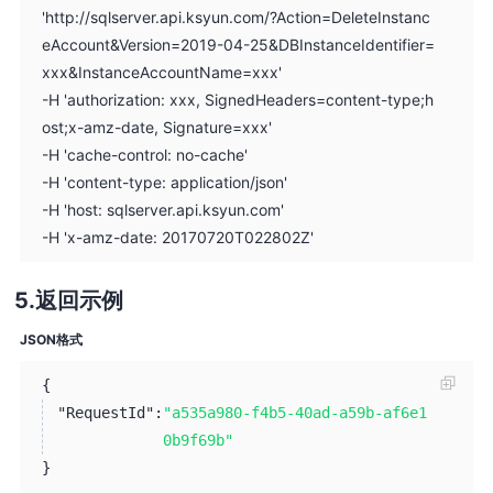
'http://sqlserver.api.ksyun.com/?Action=DeleteInstanc
eAccount&Version=2019-04-25&DBInstanceIdentifier=
xxx&InstanceAccountName=xxx'
-H 'authorization: xxx, SignedHeaders=content-type;h
ost;x-amz-date, Signature=xxx'
-H 'cache-control: no-cache'
-H 'content-type: application/json'
-H 'host: sqlserver.api.ksyun.com'
-H 'x-amz-date: 20170720T022802Z'
返回示例
JSON格式
{
"RequestId":
"a535a980-f4b5-40ad-a59b-af6e1
0b9f69b"
}