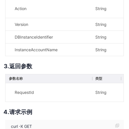
Action
String
是
Version
String
是
DBInstanceIdentifier
String
是
InstanceAccountName
String
是
返回参数
参数名称
类型
描
示
RequestId
String
af
请求示例
curl -X GET