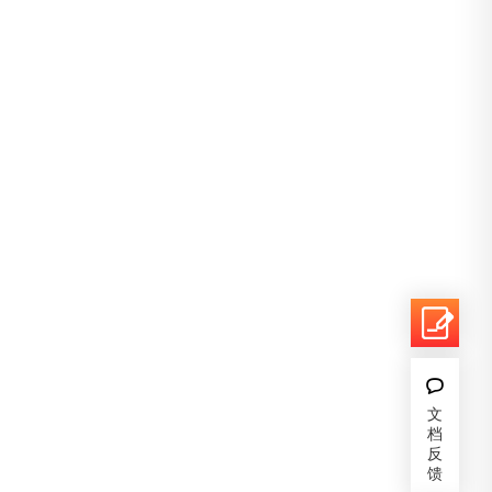
文
档
反
馈