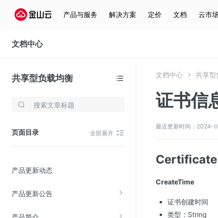
产品与服务
解决方案
定价
文档
云市
文档中心
文档中心
共享型
共享型负载均衡
证书信
存储与云分发
文件存储KPFS
最近更新时间：2024-08-2
页面目录
全部展开
CDN
对象存储(KS3)
Certific
产品更新动态
云硬盘(EBS)
CreateTime
文件存储KFS
产品更新公告
证书创建时间
全站加速
类型：String
产品简介
在线迁移服务