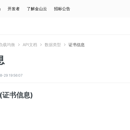
场
开发者
了解金山云
招标公告
热门搜索
云服务器
弹性IP
对象存储
IAM
负载均衡
API文档
数据类型
证书信息
息
9 19:56:07
ate(证书信息)