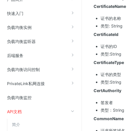
CertificateName
快速入门
视频云服务
证书的名称
云直播(KLS)
类型: String
负载均衡实例
CertificateId
云转码(KET)
负载均衡监听器
边缘节点计算
证书的ID
类型:String
后端服务
云安全
CertificateType
负载均衡访问控制
金山云云防火墙
证书的类型
大模型应用防火墙
类型:String
PrivateLink私网连接
渗透测试
CertAuthority
负载均衡监控
云堡垒机
签发者
高防IP(KAD)
类型：String
API文档
DDoS原生高防
CommonName
简介
主机安全
证书所签域名