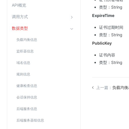
Web应用防火墙(WAF)
API概览
类型：String
密钥管理服务
ExpireTime
调用方式
SSL证书管理
证书过期时间
数据类型
云安全中心
类型：String
负载均衡信息
应急响应
PublicKey
监听器信息
证书内容
合规性
类型：String
域名信息
资质认证
规则信息
欧盟数据保护条例（GDPR）
健康检查信息
上一篇：
负载均衡
会话保持信息
后端服务信息
后端服务器组信息