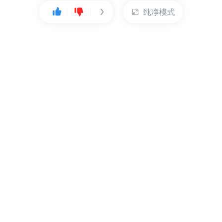
纯净模式
热门产品
账户管理
云服务器
管理控制台
数据库
账号管理
对象存储
实名认证
CDN
订单管理
弹性IP
资源目录
裸金属服务器
索取发票
充值付款
提交工单