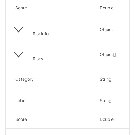
综
Score
Double
示
Object
风
RiskInfo
Object[]
风
Risks
风
的
Category
String
示
风
Label
String
示
该
Score
Double
示