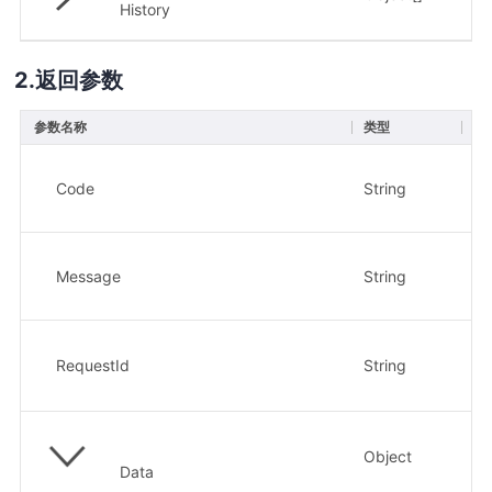
History
返回参数
参数名称
类型
描
响
或
Code
String
示
响
因
Message
String
示
请
示
RequestId
String
b3
Object
业
Data