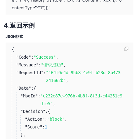
ontentType":"1"}]}'
返回示例
JSON格式
{
"Code":
"Success"
,
"Message":
"请求成功"
,
"RequestId":
"164f0e4d-95b8-4e9f-b23d-8b473
241662b"
,
"Data":
{
"MsgId":
"c232e87e-976b-4b8f-8f3d-c44251c9
dfe5"
,
"Decision":
{
"Action":
"block"
,
"Score":
1
}
,