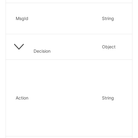
消
续
MsgId
String
示
c4
Object
检
Decision
检
ob
Action
String
示