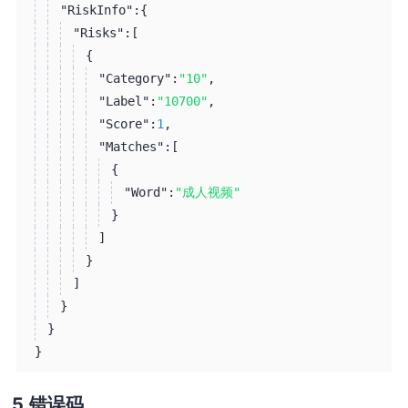
"RiskInfo":
{
"Risks":
[
{
"Category":
"10"
,
"Label":
"10700"
,
"Score":
1
,
"Matches":
[
{
"Word":
"成人视频"
}
]
}
]
}
}
}
错误码