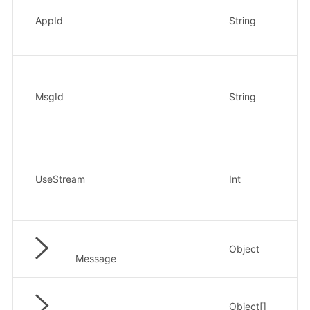
AppId
String
是
MsgId
String
否
UseStream
Int
否
Object
是
Message
Object[]
否