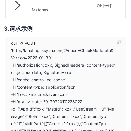
命
Object[]
中
Matches
请求示例
curl -X POST
'http://kmaf.api.ksyun.com/?Action=CheckModerate&
Version=2026-01-30'
-H 'authorization: xxx, SignedHeaders=content-type;h
ost;x-amz-date, Signature=xxx'
-H 'cache-control: no-cache'
-H 'content-type: application/json'
-H 'host: kmaf.api.ksyun.com'
-H 'x-amz-date: 20170720T022802Z'
-d '{"AppId":"xxx","MsgId":"xxx","UseStream":"0","Me
ssage":{"Role":"xxx","Content":"xxx","ContentTyp
e":"1","MultiPart":[{"Content":"xxx"},{"ContentTyp
e":"1"}]},"History":[{"Role":"xxx"},{"Content":"xxx"},{"C