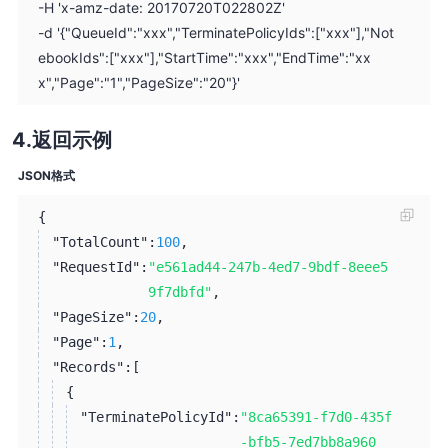
-H 'x-amz-date: 20170720T022802Z'
-d '{"QueueId":"xxx","TerminatePolicyIds":["xxx"],"Not
ebookIds":["xxx"],"StartTime":"xxx","EndTime":"xx
x","Page":"1","PageSize":"20"}'
返回示例
JSON格式
{
"TotalCount":
100
,
"RequestId":
"e561ad44-247b-4ed7-9bdf-8eee5
9f7dbfd"
,
"PageSize":
20
,
"Page":
1
,
"Records":
[
{
"TerminatePolicyId":
"8ca65391-f7d0-435f
-bfb5-7ed7bb8a960