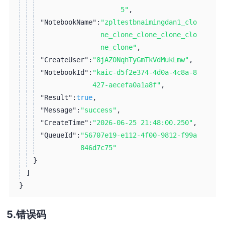
5"
,
"NotebookName":
"zpltestbnaimingdan1_clo
ne_clone_clone_clone_clo
ne_clone"
,
"CreateUser":
"8jAZ0NqhTyGmTkVdMukLmw"
,
"NotebookId":
"kaic-d5f2e374-4d0a-4c8a-8
427-aecefa0a1a8f"
,
"Result":
true
,
"Message":
"success"
,
"CreateTime":
"2026-06-25 21:48:00.250"
,
"QueueId":
"56707e19-e112-4f00-9812-f99a
846d7c75"
}
]
}
错误码