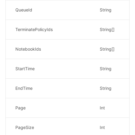
QueueId
String
否
TerminatePolicyIds
String[]
否
NotebookIds
String[]
否
StartTime
String
否
EndTime
String
否
Page
Int
否
PageSize
Int
否