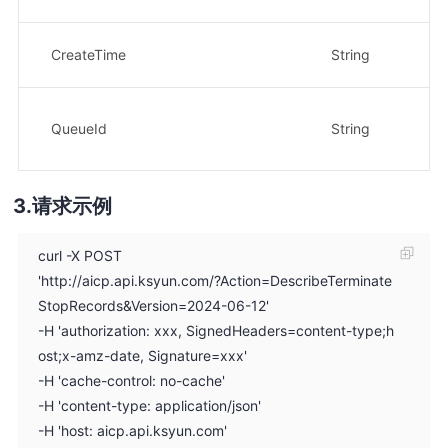
示
创
CreateTime
String
示
队
示
QueueId
String
f9
请求示例
curl -X POST
'http://aicp.api.ksyun.com/?Action=DescribeTerminate
StopRecords&Version=2024-06-12'
-H 'authorization: xxx, SignedHeaders=content-type;h
ost;x-amz-date, Signature=xxx'
-H 'cache-control: no-cache'
-H 'content-type: application/json'
-H 'host: aicp.api.ksyun.com'