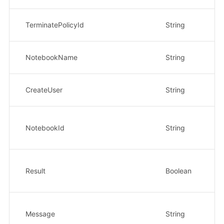
关
TerminatePolicyId
String
示
开
NotebookName
String
示
开
CreateUser
String
示
开
NotebookId
String
示例
xx
仅
Result
Boolean
清
示
s
Message
String
的