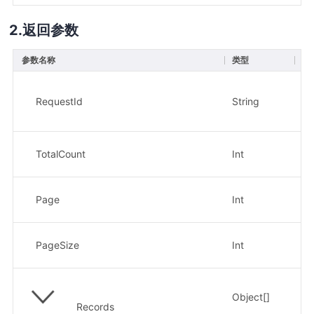
返回参数
参数名称
类型
描
请
RequestId
String
示
8e
记
TotalCount
Int
示
页
Page
Int
示
单
PageSize
Int
示
Object[]
关
Records