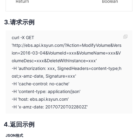
Return
Boolean
示
请求示例
curl -X GET
'http://ebs.api.ksyun.com/?Action=ModifyVolume&Vers
ion=2016-03-04&VolumeId=xxx&VolumeName=xxx&V
olumeDesc=xxx&DeleteWithInstance=xxx'
-H 'authorization: xxx, SignedHeaders=content-type;h
ost;x-amz-date, Signature=xxx'
-H 'cache-control: no-cache'
-H 'content-type: application/json'
-H 'host: ebs.api.ksyun.com'
-H 'x-amz-date: 20170720T022802Z'
返回示例
JSON格式