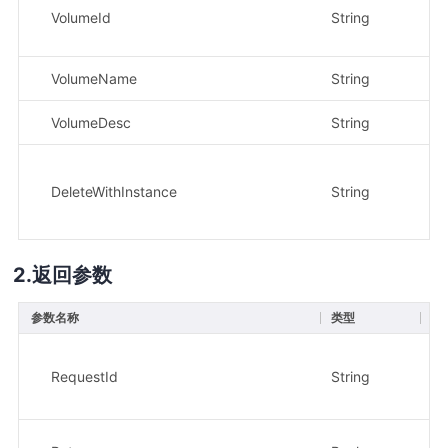
VolumeId
String
是
VolumeName
String
否
VolumeDesc
String
否
DeleteWithInstance
String
否
返回参数
参数名称
类型
描
唯
RequestId
String
示
28
t