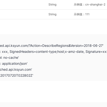
String
示例值：cn-shanghai-2
String
示例值：111
hed.api.ksyun.com/?Action=DescribeRegions&Version=2018-06-27'
on: xxx, SignedHeaders=content-type;host;x-amz-date, Signature=xx
l: no-cache'
: application/json'
ched.api.ksyun.com'
: 20170720T022802Z'