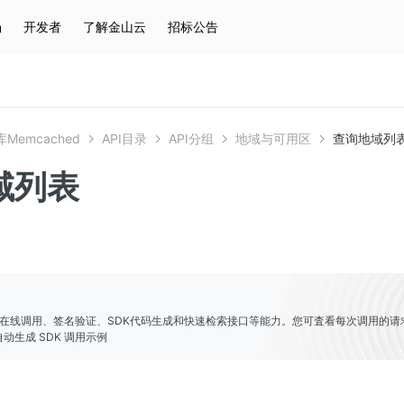
场
开发者
了解金山云
招标公告
热门搜索
云服务器
弹性IP
对象存储
IAM
Memcached
API目录
API分组
地域与可用区
查询地域列
域列表
er提供了在线调用、签名验证、SDK代码生成和快速检索接口等能力。您可査看每次调用的请
动生成 SDK 调用示例