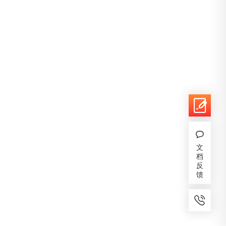
文
档
反
馈