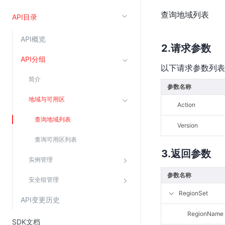
查询地域列表
云直播(KLS)
API目录
云转码(KET)
API概览
边缘节点计算
请求参数
API分组
以下请求参数列表
云安全
简介
参数名称
金山云云防火墙
地域与可用区
Action
大模型应用防火墙
查询地域列表
渗透测试
Version
云堡垒机
查询可用区列表
返回参数
高防IP(KAD)
实例管理
DDoS原生高防
参数名称
安全组管理
主机安全
RegionSet
API变更历史
Web应用防火墙(WAF)
RegionName
密钥管理服务
SDK文档