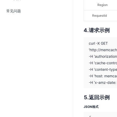
Region
SSL证书管理
常见问题
云安全中心
RequestId
应急响应
请求示例
合规性
curl -X GET
资质认证
'http://memcac
欧盟数据保护条例（GDPR）
-H 'authorizati
-H 'cache-contro
-H 'content-type
-H 'host: memca
-H 'x-amz-date
返回示例
JSON格式