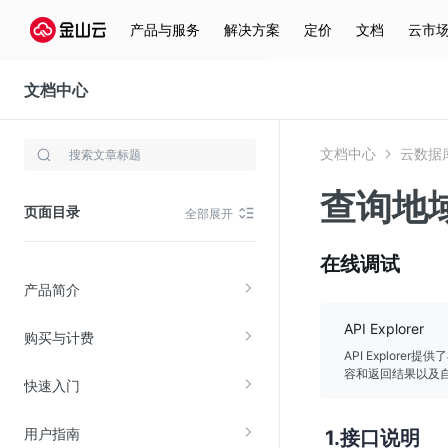
产品与服务
解决方案
定价
文档
云市
文档中心
云数据库Memcached
文档中心
云数据库
存储与云分发
查询地
文件存储KPFS
页面目录
全部展开
CDN
对象存储(KS3)
在线调试
产品简介
云硬盘(EBS)
文件存储KFS
API Explorer
购买与计费
全站加速
API Explor
容和返回结果以及自
快速入门
在线迁移服务
用户指南
接口说明
视频云服务