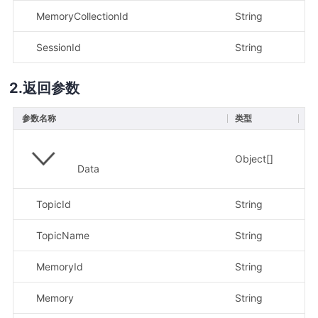
MemoryCollectionId
String
是
SessionId
String
是
返回参数
参数名称
类型
描
Object[]
Data
TopicId
String
主
TopicName
String
主
MemoryId
String
记
Memory
String
记