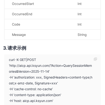
OccurredStart
Int
记
OccurredEnd
Int
记
Code
Int
2
Message
String
状
请求示例
curl -X GET|POST
'http://aicp.api.ksyun.com/?Action=QuerySessionMem
ories&Version=2025-11-14'
-H 'authorization: xxx, SignedHeaders=content-type;h
ost;x-amz-date, Signature=xxx'
-H 'cache-control: no-cache'
-H 'content-type: application/json'
-H 'host: aicp.api.ksyun.com'