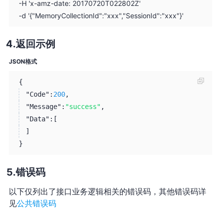
-H 'x-amz-date: 20170720T022802Z'
-d '{"MemoryCollectionId":"xxx","SessionId":"xxx"}'
返回示例
JSON格式
{
"Code":
200
,
"Message":
"success"
,
"Data":
[
]
}
错误码
以下仅列出了接口业务逻辑相关的错误码，其他错误码详
见
公共错误码