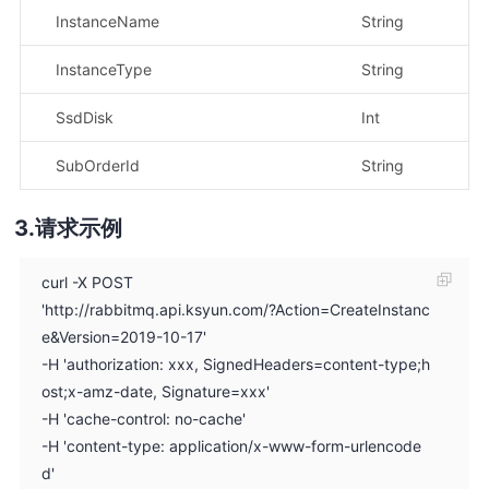
InstanceName
String
示
InstanceType
String
示
SsdDisk
Int
示
SubOrderId
String
示
请求示例
curl -X POST
'http://rabbitmq.api.ksyun.com/?Action=CreateInstanc
e&Version=2019-10-17'
-H 'authorization: xxx, SignedHeaders=content-type;h
ost;x-amz-date, Signature=xxx'
-H 'cache-control: no-cache'
-H 'content-type: application/x-www-form-urlencode
d'