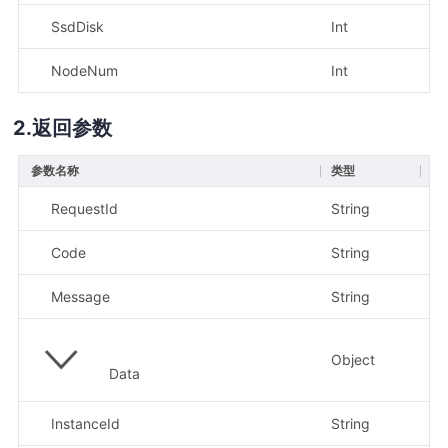
SsdDisk
Int
否
NodeNum
Int
否
返回参数
参数名称
类型
描
RequestId
String
示
Code
String
Message
String
Object
Data
InstanceId
String