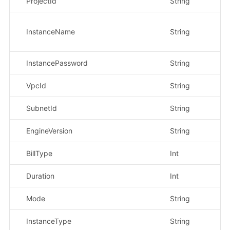
ProjectId
String
否
InstanceName
String
是
InstancePassword
String
是
VpcId
String
是
SubnetId
String
是
EngineVersion
String
是
BillType
Int
是
Duration
Int
否
Mode
String
是
InstanceType
String
是