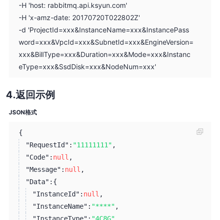
-H 'host: rabbitmq.api.ksyun.com'
-H 'x-amz-date: 20170720T022802Z'
-d 'ProjectId=xxx&InstanceName=xxx&InstancePass
word=xxx&VpcId=xxx&SubnetId=xxx&EngineVersion=
xxx&BillType=xxx&Duration=xxx&Mode=xxx&Instanc
eType=xxx&SsdDisk=xxx&NodeNum=xxx'
返回示例
JSON格式
{
"RequestId":
"11111111"
,
"Code":
null
,
"Message":
null
,
"Data":
{
"InstanceId":
null
,
"InstanceName":
"****"
,
"InstanceType":
"4C8G"
,