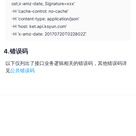
ost;x-amz-date, Signature=xxx'
-H 'cache-control: no-cache'
-H 'content-type: application/json'
-H 'host: ket.api.ksyun.com'
-H 'x-amz-date: 20170720T022802Z'
错误码
以下仅列出了接口业务逻辑相关的错误码，其他错误码详
见
公共错误码