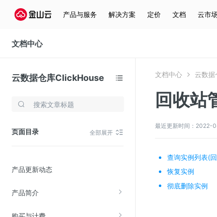
产品与服务
解决方案
定价
文档
云市
文档中心
文档中心
云数据仓
云数据仓库ClickHouse
回收站
存储与云分发
文件存储KPFS
最近更新时间：2022-08-2
页面目录
全部展开
CDN
对象存储(KS3)
查询实例列表(回
产品更新动态
云硬盘(EBS)
恢复实例
彻底删除实例
文件存储KFS
产品简介
全站加速
购买与计费
在线迁移服务