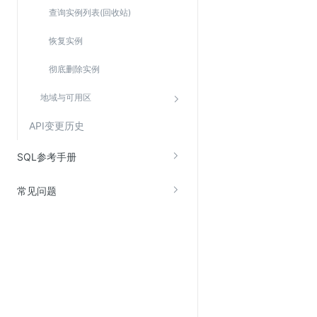
Web应用防火墙(WAF)
查询实例列表(回收站)
密钥管理服务
恢复实例
SSL证书管理
彻底删除实例
云安全中心
地域与可用区
应急响应
API变更历史
合规性
SQL参考手册
资质认证
欧盟数据保护条例（GDPR）
常见问题