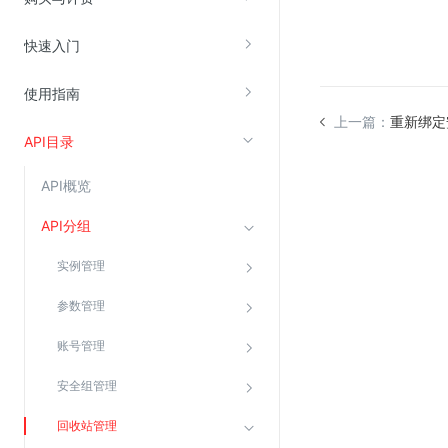
快速入门
视频云服务
云直播(KLS)
使用指南
云转码(KET)
上一篇：
重新绑定
API目录
边缘节点计算
API概览
云安全
API分组
金山云云防火墙
实例管理
大模型应用防火墙
渗透测试
参数管理
云堡垒机
账号管理
高防IP(KAD)
安全组管理
DDoS原生高防
回收站管理
主机安全