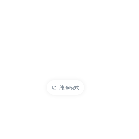
纯净模式
热门产品
账户管理
云服务器
管理控制台