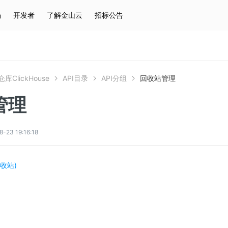
场
开发者
了解金山云
招标公告
热门搜索
云服务器
弹性IP
对象存储
IAM
库ClickHouse
API目录
API分组
回收站管理
管理
3 19:16:18
收站)