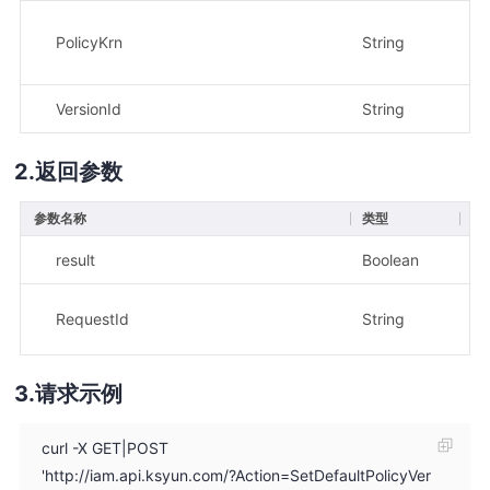
PolicyKrn
String
是
VersionId
String
是
返回参数
参数名称
类型
描
result
Boolean
示
示
RequestId
String
bd
请求示例
curl -X GET|POST
'http://iam.api.ksyun.com/?Action=SetDefaultPolicyVer