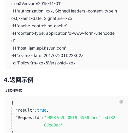
sion&Version=2015-11-01'
-H 'authorization: xxx, SignedHeaders=content-type;h
ost;x-amz-date, Signature=xxx'
-H 'cache-control: no-cache'
-H 'content-type: application/x-www-form-urlencode
d'
-H 'host: iam.api.ksyun.com'
-H 'x-amz-date: 20170720T022802Z'
-d 'PolicyKrn=xxx&VersionId=xxx'
返回示例
JSON格式
{
"result":
true
,
"RequestId":
"98987d2b-09f9-4568-bcd1-bdf32
6dee0ac"
}