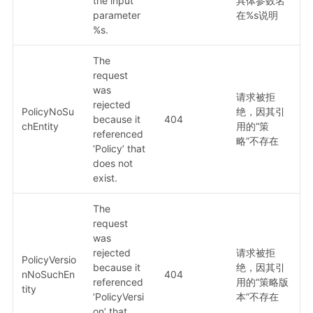
the input
具体参数名
parameter
在%s说明
%s.
The
request
was
请求被拒
rejected
PolicyNoSu
绝，因其引
because it
404
chEntity
用的“策
referenced
略”不存在
‘Policy’ that
does not
exist.
The
request
was
rejected
请求被拒
PolicyVersio
because it
绝，因其引
nNoSuchEn
404
referenced
用的“策略版
tity
‘PolicyVersi
本”不存在
on’ that