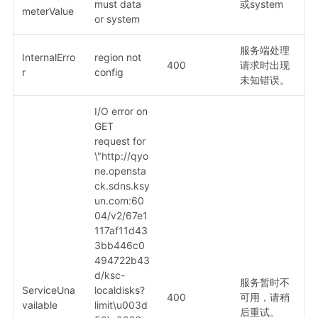
must data
或system
meterValue
or system
服务端处理
InternalErro
region not
400
请求时出现
r
config
未知错误。
I/O error on
GET
request for
\"http://qyo
ne.opensta
ck.sdns.ksy
un.com:60
04/v2/67e1
117af11d43
3bb446c0
494722b43
d/ksc-
服务暂时不
ServiceUna
localdisks?
400
可用，请稍
vailable
limit\u003d
后重试。