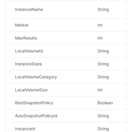
InstanceName
String
否
Marker
Int
否
MaxResults
Int
否
LocalVolumeId
String
否
InstanceState
String
否
LocalVolumeCategory
String
否
LocalVolumeSize
Int
否
BindSnapshotPolicy
Boolean
否
AutoSnapshotPolicyId
String
否
InstanceId
String
否