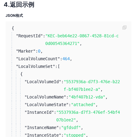
返回示例
JSON格式
{
"RequestId":
"KEC-beb64e22-0867-4528-81cd-c
0d00545364271"
,
"Marker":
0
,
"LocalVolumeCount":
464
,
"LocalVolumeSet":
[
{
"LocalVolumeId":
"5537936a-d7f3-476e-b22
f-bf407b1ee2-a"
,
"LocalVolumeName":
"4bf407b12-vda"
,
"LocalVolumeState":
"attached"
,
"InstanceId":
"5537936a-d7f3-476ef-54bf4
07b1ee2"
,
"InstanceName":
"gfdsdf"
,
"InstanceState":
"stopped"
,