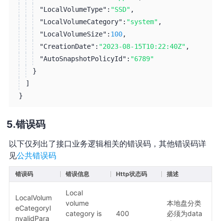
"LocalVolumeType":
"SSD"
,
"LocalVolumeCategory":
"system"
,
"LocalVolumeSize":
100
,
"CreationDate":
"2023-08-15T10:22:40Z"
,
"AutoSnapshotPolicyId":
"6789"
}
]
}
错误码
以下仅列出了接口业务逻辑相关的错误码，其他错误码详
见
公共错误码
错误码
错误信息
Http状态码
描述
Local
LocalVolum
volume
本地盘分类
eCategoryI
category is
400
必须为data
nvalidPara