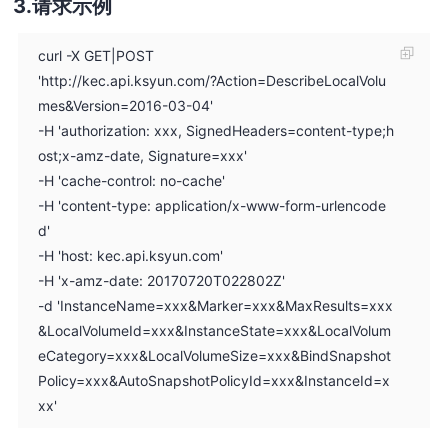
请求示例
curl -X GET|POST
'http://kec.api.ksyun.com/?Action=DescribeLocalVolu
mes&Version=2016-03-04'
-H 'authorization: xxx, SignedHeaders=content-type;h
ost;x-amz-date, Signature=xxx'
-H 'cache-control: no-cache'
-H 'content-type: application/x-www-form-urlencode
d'
-H 'host: kec.api.ksyun.com'
-H 'x-amz-date: 20170720T022802Z'
-d 'InstanceName=xxx&Marker=xxx&MaxResults=xxx
&LocalVolumeId=xxx&InstanceState=xxx&LocalVolum
eCategory=xxx&LocalVolumeSize=xxx&BindSnapshot
Policy=xxx&AutoSnapshotPolicyId=xxx&InstanceId=x
xx'