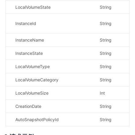
LocalVolumeState
String
示
示
InstanceId
String
54
InstanceName
String
示
InstanceState
String
示
LocalVolumeType
String
示
LocalVolumeCategory
String
示
LocalVolumeSize
Int
示
CreationDate
String
示
AutoSnapshotPolicyId
String
示