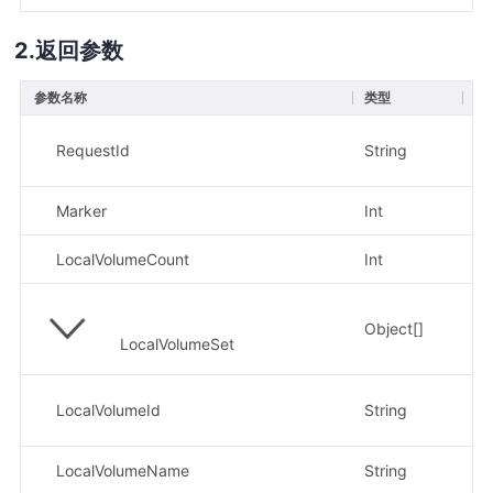
返回参数
参数名称
类型
描
示
RequestId
String
81
Marker
Int
示
LocalVolumeCount
Int
示
Object[]
LocalVolumeSet
示
LocalVolumeId
String
bf
LocalVolumeName
String
示