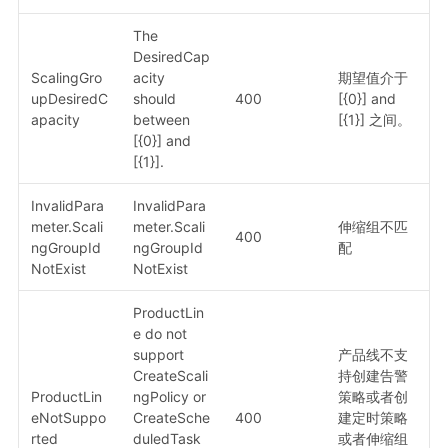
The
DesiredCap
ScalingGro
acity
期望值介于
upDesiredC
should
400
[{0}] and
apacity
between
[{1}] 之间。
[{0}] and
[{1}].
InvalidPara
InvalidPara
meter.Scali
meter.Scali
伸缩组不匹
400
ngGroupId
ngGroupId
配
NotExist
NotExist
ProductLin
e do not
support
产品线不支
CreateScali
持创建告警
ProductLin
ngPolicy or
策略或者创
eNotSuppo
CreateSche
400
建定时策略
rted
duledTask
或者伸缩组