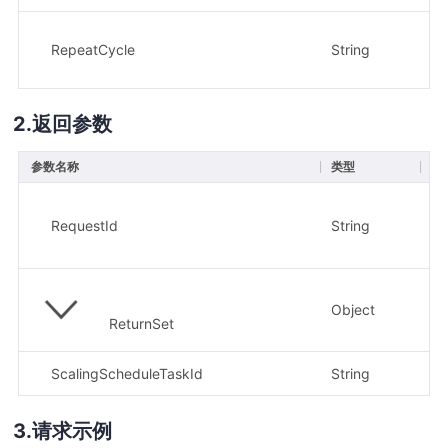
RepeatCycle
String
否
返回参数
参数名称
类型
描
示
RequestId
String
15
2
Object
ReturnSet
ScalingScheduleTaskId
String
示
请求示例