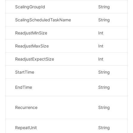
ScalingGroupId
String
是
ScalingScheduledTaskName
String
是
ReadjustMinSize
Int
是
ReadjustMaxSize
Int
是
ReadjustExpectSize
Int
是
StartTime
String
否
EndTime
String
否
Recurrence
String
否
RepeatUnit
String
否