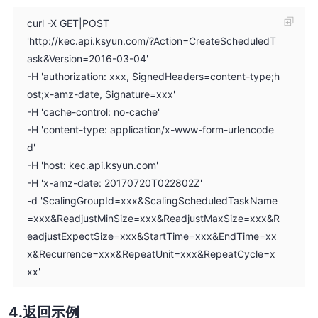
curl -X GET|POST
'http://kec.api.ksyun.com/?Action=CreateScheduledT
ask&Version=2016-03-04'
-H 'authorization: xxx, SignedHeaders=content-type;h
ost;x-amz-date, Signature=xxx'
-H 'cache-control: no-cache'
-H 'content-type: application/x-www-form-urlencode
d'
-H 'host: kec.api.ksyun.com'
-H 'x-amz-date: 20170720T022802Z'
-d 'ScalingGroupId=xxx&ScalingScheduledTaskName
=xxx&ReadjustMinSize=xxx&ReadjustMaxSize=xxx&R
eadjustExpectSize=xxx&StartTime=xxx&EndTime=xx
x&Recurrence=xxx&RepeatUnit=xxx&RepeatCycle=x
xx'
返回示例