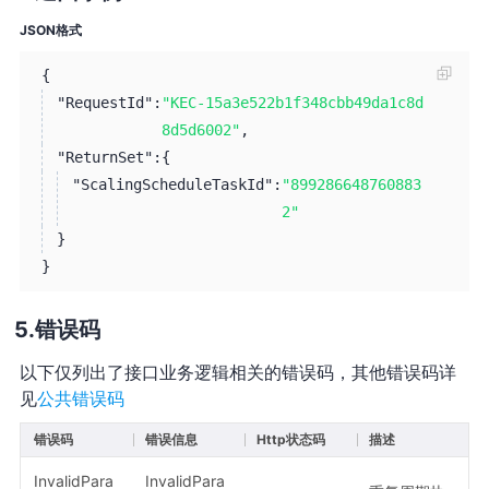
JSON格式
{
"RequestId":
"KEC-15a3e522b1f348cbb49da1c8d
8d5d6002"
,
"ReturnSet":
{
"ScalingScheduleTaskId":
"899286648760883
2"
}
}
错误码
以下仅列出了接口业务逻辑相关的错误码，其他错误码详
见
公共错误码
错误码
错误信息
Http状态码
描述
InvalidPara
InvalidPara