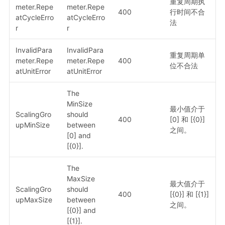
重复周期执
meter.Repe
meter.Repe
400
行时间不合
atCycleErro
atCycleErro
法
r
r
InvalidPara
InvalidPara
重复周期单
meter.Repe
meter.Repe
400
位不合法
atUnitError
atUnitError
The
MinSize
最小值介于
ScalingGro
should
400
[0] 和 [{0}]
upMinSize
between
之间。
[0] and
[{0}].
The
MaxSize
最大值介于
ScalingGro
should
400
[{0}] 和 [{1}]
upMaxSize
between
之间。
[{0}] and
[{1}].