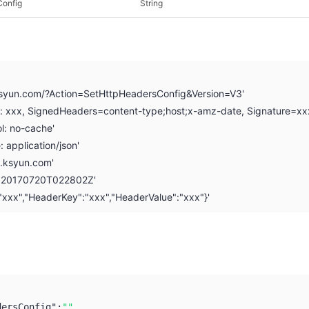
Config
String
.ksyun.com/?Action=SetHttpHeadersConfig&Version=V3'
on: xxx, SignedHeaders=content-type;host;x-amz-date, Signature=xx
l: no-cache'
: application/json'
i.ksyun.com'
: 20170720T022802Z'
:"xxx","HeaderKey":"xxx","HeaderValue":"xxx"}'
dersConfig":
""