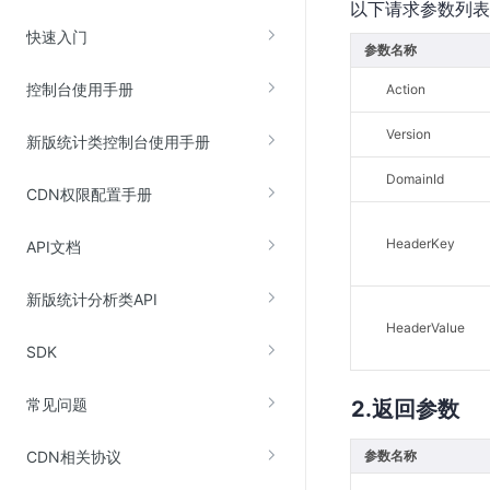
以下请求参数列表
云直播(KLS)
快速入门
参数名称
云转码(KET)
控制台使用手册
Action
边缘节点计算
Version
新版统计类控制台使用手册
云安全
DomainId
CDN权限配置手册
金山云云防火墙
大模型应用防火墙
HeaderKey
API文档
渗透测试
新版统计分析类API
云堡垒机
HeaderValue
高防IP(KAD)
SDK
DDoS原生高防
常见问题
返回参数
主机安全
Web应用防火墙(WAF)
CDN相关协议
参数名称
密钥管理服务