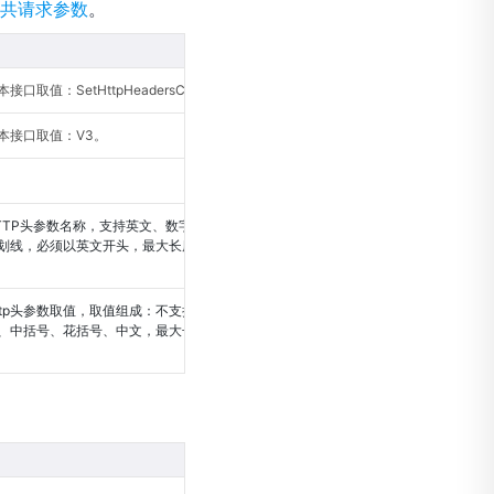
共请求参数
。
口取值：SetHttpHeadersConfig。
本接口取值：V3。
TTP头参数名称，支持英文、数字、下划
划线，必须以英文开头，最大长度为128
ttp头参数取值，取值组成：不支持双引
、中括号、花括号、中文，最大长度为