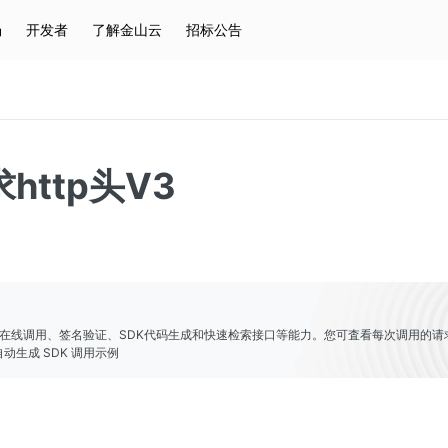
场
开发者
了解金山云
招标公告
热门搜索
云服务器
弹性IP
对象存储
IAM
http头V3
er提供了在线调用、签名验证、SDK代码生成和快速检索接口等能力。您可査看每次调用的请
动生成 SDK 调用示例