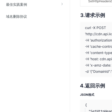
SetHttpHeaders
最佳实践案例
SSL证书管理
云安全中心
请求示例
域名删除协议
应急响应
curl -X POST
合规性
'http://cdn.api
-H 'authorizati
资质认证
-H 'cache-contro
欧盟数据保护条例（GDPR）
-H 'content-type
-H 'host: cdn.ap
-H 'x-amz-date
-d '{"DomainId"
返回示例
JSON格式
{
"SetHttpHea