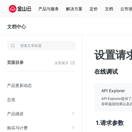
产品与服务
解决方案
定价
文档
云市
文档中心
CDN
存储与云分发
设置请求
文件存储KPFS
页面目录
全部展开
CDN
在线调试
对象存储(KS3)
产品更新动态
云硬盘(EBS)
API Explorer
文件存储KFS
API Explor
总览
容和返回结果以及自
全站加速
产品描述
在线迁移服务
请求参数
购买与计费
视频云服务