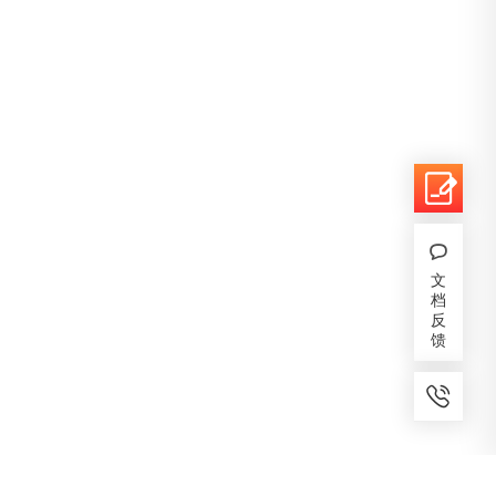
文
档
反
馈