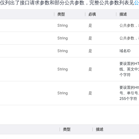
仅列出了接口请求参数和部分公共参数，完整公共参数列表见
公
类型
必填
描述
String
是
公共参数，本接
String
是
公共参数，
String
是
域名ID
要设置的H
String
是
线、英文中
个字符
要设置的H
String
是
号、单引号
255个字符
类型
描述