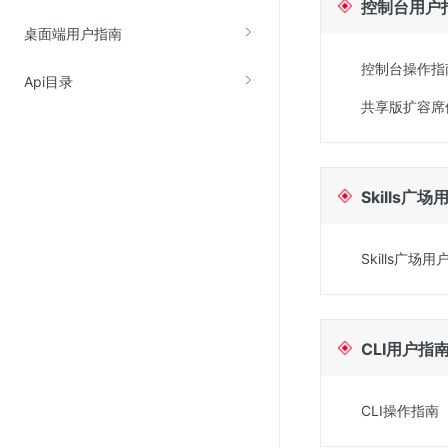
控制台用户
云直播(KLS)
桌面端用户指南
云转码(KET)
控制台操作指
Api目录
边缘节点计算
共享版扩容席
云安全
金山云云防火墙
Skills广
大模型应用防火墙
渗透测试
Skills广场
云堡垒机
高防IP(KAD)
DDoS原生高防
CLI用户指
主机安全
Web应用防火墙(WAF)
CLI操作指南
密钥管理服务