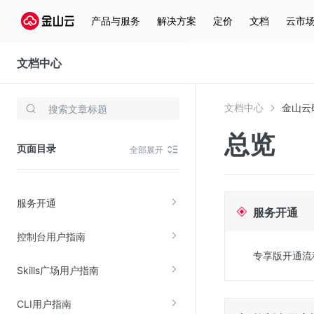
产品与服务
解决方案
定价
文档
云市
文档中心
金山云码
文档中心
金山云
存储与云分发
总览
文件存储KPFS
页面目录
全部展开
CDN
对象存储(KS3)
服务开通
云硬盘(EBS)
服务开通
文件存储KFS
控制台用户指南
全站加速
专享版开通流
Skills广场用户指南
在线迁移服务
CLI用户指南
视频云服务