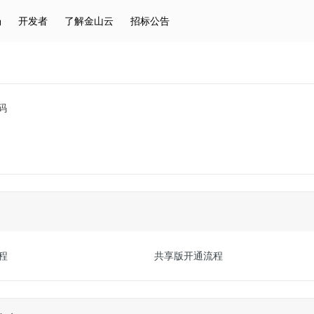
场
开发者
了解金山云
招标公告
热门搜索
云服务器
弹性IP
对象存储
IAM
码
程
共享版开通流程