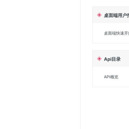
SSL证书管理
桌面端用户
云安全中心
应急响应
桌面端快速开
合规性
资质认证
Api目录
欧盟数据保护条例（GDPR）
API概览