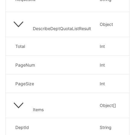
0b
Object
部
DescribeDeptQuotaListResult
总
Total
Int
示
当
PageNum
Int
示
每
PageSize
Int
示
Object[]
列
Items
部
DeptId
String
示