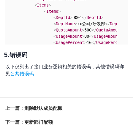
<
Items
>
<
Items
>
<
DeptId
>
D001
</
DeptId
>
<
DeptName
>
xx公司/研发部
</
DeptName
>
<
QuotaAmount
>
500
</
QuotaAmount
>
<
UsageAmount
>
80
</
UsageAmount
>
<
UsagePercent
>
16
</
UsagePercent
>
</
Items
>
错误码
</
Items
>
</
DescribeDeptQuotaListResult
>
以下仅列出了接口业务逻辑相关的错误码，其他错误码详
</
DescribeDeptQuotaListResponse
>
见
公共错误码
上一篇：删除默认成员配额
下一篇：更新部门配额