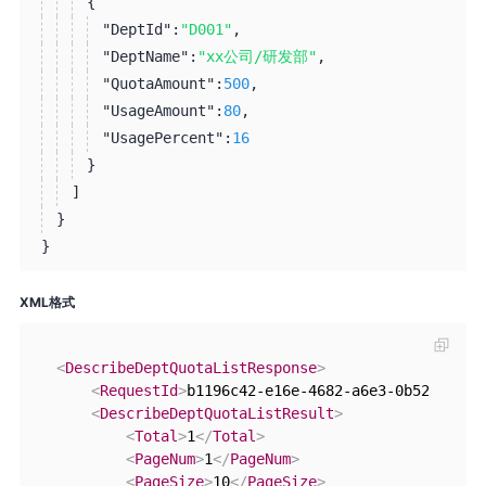
{
"DeptId":
"D001"
,
"DeptName":
"xx公司/研发部"
,
"QuotaAmount":
500
,
"UsageAmount":
80
,
"UsagePercent":
16
}
]
}
}
XML格式
<
DescribeDeptQuotaListResponse
>
<
RequestId
>
b1196c42-e16e-4682-a6e3-0b52b8aea1
<
DescribeDeptQuotaListResult
>
<
Total
>
1
</
Total
>
<
PageNum
>
1
</
PageNum
>
<
PageSize
>
10
</
PageSize
>