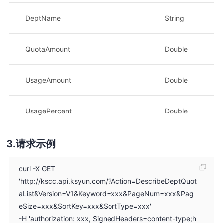
部
DeptName
String
示
月
QuotaAmount
Double
示
本
UsageAmount
Double
示
使用
UsagePercent
Double
示
请求示例
curl -X GET
'http://kscc.api.ksyun.com/?Action=DescribeDeptQuot
aList&Version=V1&Keyword=xxx&PageNum=xxx&Pag
eSize=xxx&SortKey=xxx&SortType=xxx'
-H 'authorization: xxx, SignedHeaders=content-type;h