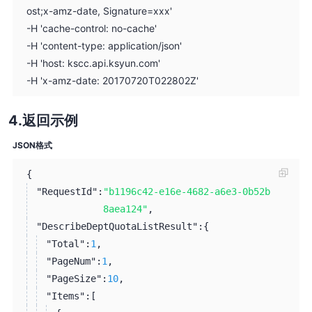
ost;x-amz-date, Signature=xxx'
-H 'cache-control: no-cache'
-H 'content-type: application/json'
-H 'host: kscc.api.ksyun.com'
-H 'x-amz-date: 20170720T022802Z'
返回示例
JSON格式
{
"RequestId":
"b1196c42-e16e-4682-a6e3-0b52b
8aea124"
,
"DescribeDeptQuotaListResult":
{
"Total":
1
,
"PageNum":
1
,
"PageSize":
10
,
"Items":
[