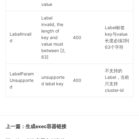
value
Label
invalid, the
Label标签
length of
LabelInvali
key与value
key and
400
d
长度必须2到
value must
63个字符
between [2,
63]
不支持的
LabelParam
unsupporte
Label，当前
Unsupporte
400
d label key
只支持
d
cluster-id
上一篇：生成exec容器链接