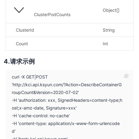
Object[]
ClusterPodCounts
ClusterId
String
Count
Int
请求示例
curl -X GET|POST
'http://kci.api.ksyun.com/?Action=DescribeContainerG
roupCount&Version=2020-07-02'
-H 'authorization: xxx, SignedHeaders=content-type;h
ost;x-amz-date, Signature=xxx'
-H 'cache-control: no-cache'
-H 'content-type: application/x-www-form-urlencode
d'
-H 'host: kci.api.ksyun.com'