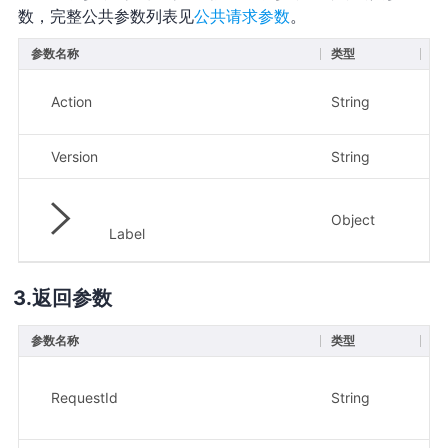
数，完整公共参数列表见
公共请求参数
。
参数名称
类型
必
Action
String
是
Version
String
是
Object
是
Label
返回参数
参数名称
类型
描
请求
示
RequestId
String
a8