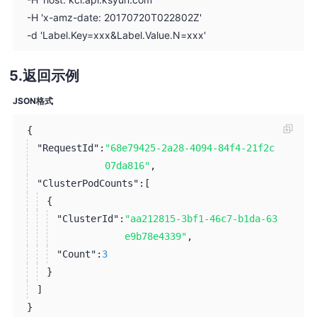
-H 'x-amz-date: 20170720T022802Z'
-d 'Label.Key=xxx&Label.Value.N=xxx'
返回示例
JSON格式
{
"RequestId":
"68e79425-2a28-4094-84f4-21f2c
07da816"
,
"ClusterPodCounts":
[
{
"ClusterId":
"aa212815-3bf1-46c7-b1da-63
e9b78e4339"
,
"Count":
3
}
]
}